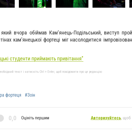
який вчора обіймав Кам'янець-Подільський, виступ про
тінах кам'янецької фортеці міг насолодитися імпровізова
цькі студенти приймають привітання"
бхідний текст і натисніть Ctrl + Enter, щоб повідомити про це редакцію
ра фортеця
#Зоін
0,0
Оцініть першим
Авторизуйтесь
, щоб