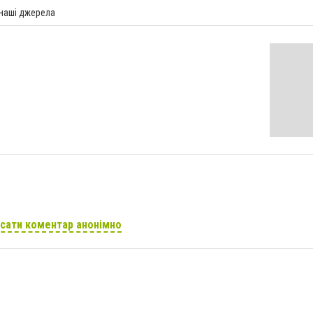
 наші джерела
сати коментар анонімно