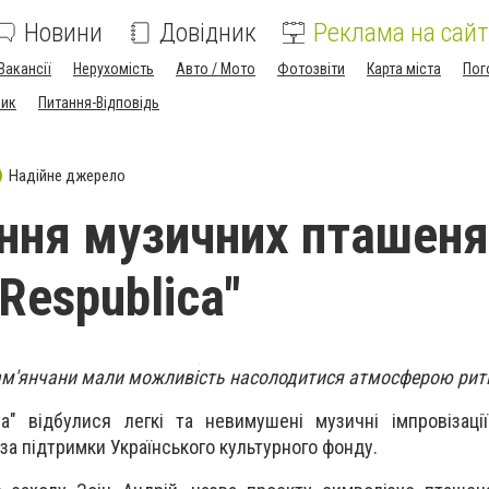
Новини
Довідник
Реклама на сайт
Вакансії
Нерухомість
Авто / Мото
Фотозвіти
Карта міста
Пог
ник
Питання-Відповідь
Надійне джерело
ня музичних пташеня
Respublica"
ам'янчани мали можливість насолодитися атмосферою ритмі
а" відбулися легкі та невимушені музичні імпровізаці
" за підтримки Українського культурного фонду.