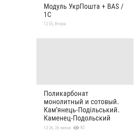
Модуль УкрПошта + BAS /
1C
12:55, Вчора
Поликарбонат
монолитный и сотовый.
Кам'янець-Подільський.
Каменец-Подольский
82
13:36, 26 липня