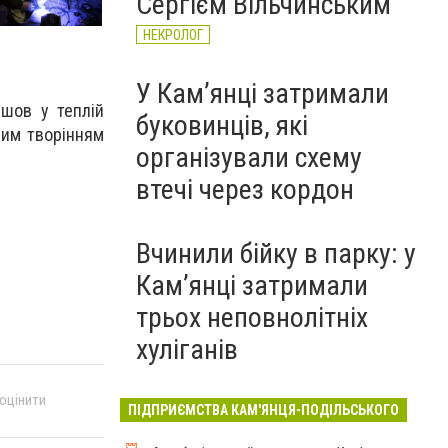
Сергієм Вільчинським
НЕКРОЛОГ
У Кам’янці затримали
йшов у теплій
буковинців, які
ним творінням
організували схему
втечі через кордон
Вчинили бійку в парку: у
Кам’янці затримали
трьох неповнолітніх
хуліганів
 оцінити
ПІДПРИЄМСТВА КАМ'ЯНЦЯ-ПОДІЛЬСЬКОГО