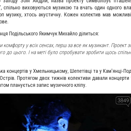
р заходу Зоін Андрій, назва проекту символізує пташен
ь", спільно виховуються музикою та вчать один одного вл
поп музику, хтось акустичну. Кожен колектив мав можлив
ове.
янця Подільського Якимчук Михайло ділиться:
ни комфорту у всіх сенсах, перш за все як музикант. Проект зі
ого до цього. І на меті було спробувати зробити щось спіль
ка концертів у Хмельницькому, Шепетівці та у Кам'янці-По
Острів. Протягом двох тижнів колективи давали концерти 
атом планується запис музичного кліпу.