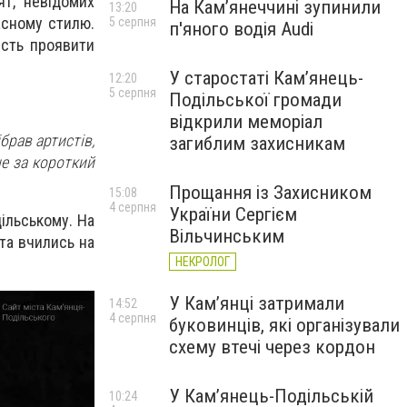
ят, невідомих
На Камʼянеччині зупинили
13:20
асному стилю.
5 серпня
п'яного водія Audi
ість проявити
У старостаті Кам’янець-
12:20
5 серпня
Подільської громади
відкрили меморіал
брав артистів,
загиблим захисникам
не за короткий
Прощання із Захисником
15:08
4 серпня
України Сергієм
дільському. На
Вільчинським
та вчились на
НЕКРОЛОГ
У Кам’янці затримали
14:52
4 серпня
буковинців, які організували
схему втечі через кордон
У Кам’янець-Подільській
10:24