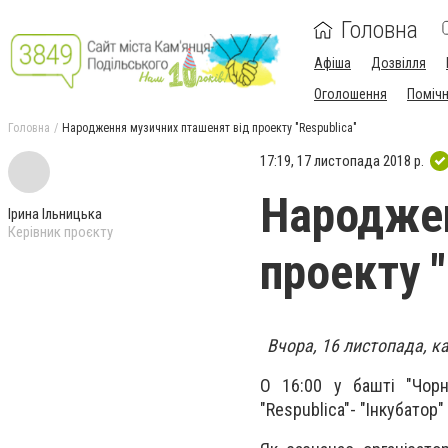
Головна
Афіша
Дозвілля
Оголошення
Поміч
Головна
Народження музичних пташенят від проекту "Respublica"
17:19, 17 листопада 2018 р.
Народжен
Ірина Ільницька
Керівник проєкту
проекту "
Вчора, 16 листопада, к
О 16:00 у башті "Чорн
"Respublica"- "Інкубатор