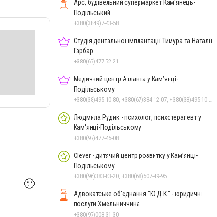
Арс, будівельний супермаркет Кам'янець-
Подільський
+380(3849)7-43-58
Студія дентальної імплантації Тимура та Наталії
Гарбар
+380(67)477-72-21
Медичний центр Атланта у Кам’янці-
Подільському
+380(38)495-10-80, +380(67)384-12-07, +380(38)495-10-70
Людмила Рудик - психолог, психотерапевт у
Кам'янці-Подільському
+380(97)477-45-08
Clever - дитячий центр розвитку у Кам’янці-
Подільському
+380(96)383-83-20, +380(68)507-49-95
🙂
Адвокатське об'єднання "Ю.Д.К." - юридичні
послуги Хмельниччина
+380(97)008-31-30