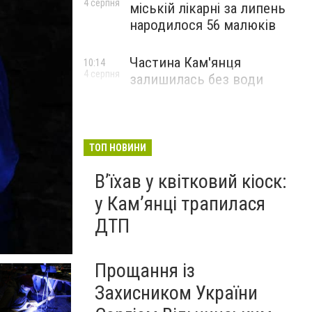
4 серпня
міській лікарні за липень
народилося 56 малюків
Частина Кам'янця
10:14
4 серпня
залишилась без води
ТОП НОВИНИ
Вʼїхав у квітковий кіоск:
у Камʼянці трапилася
ДТП
Прощання із
Захисником України