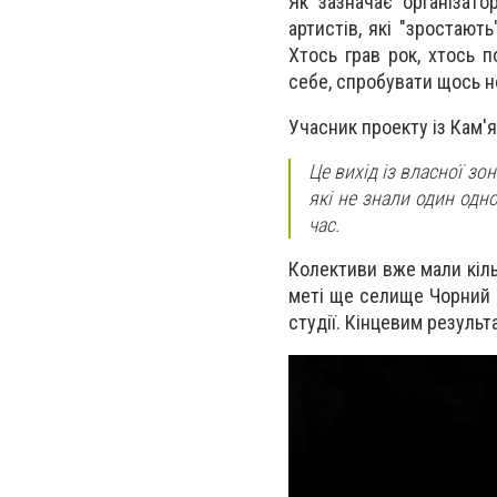
Як зазначає організато
артистів, які "зростают
Хтось грав рок, хтось 
себе, спробувати щось н
Учасник проекту із Кам'
Це вихід із власної зо
які не знали один одн
час.
Колективи вже мали кіль
меті ще селище Чорний 
студії. Кінцевим результ