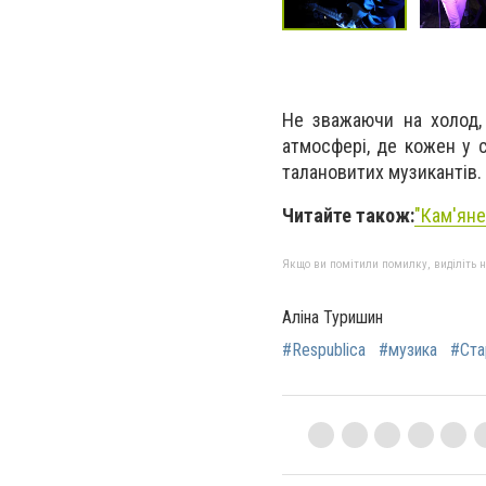
Не зважаючи на холод, 
атмосфері, де кожен у с
талановитих музикантів.
Читайте також:
"Кам'яне
Якщо ви помітили помилку, виділіть нео
Аліна Туришин
#Respublica
#музика
#Ста