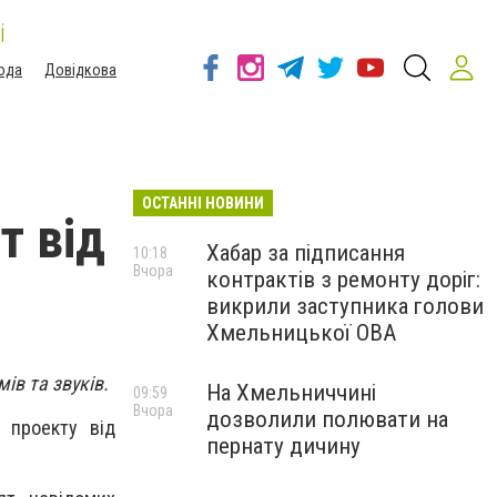
і
ода
Довідкова
ОСТАННІ НОВИНИ
т від
Хабар за підписання
10:18
Вчора
контрактів з ремонту доріг:
викрили заступника голови
Хмельницької ОВА
в та звуків.
На Хмельниччині
09:59
Вчора
дозволили полювати на
ї проекту від
пернату дичину