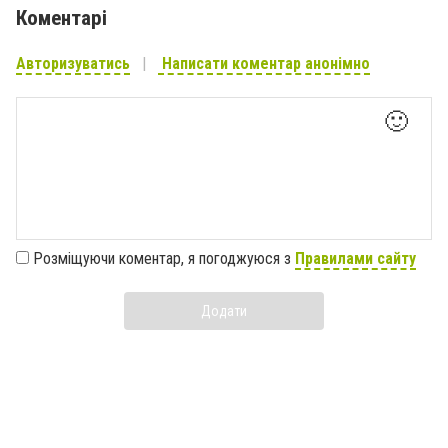
Коментарі
Авторизуватись
Написати коментар анонімно
🙂
Розміщуючи коментар, я погоджуюся з
Правилами сайту
Додати