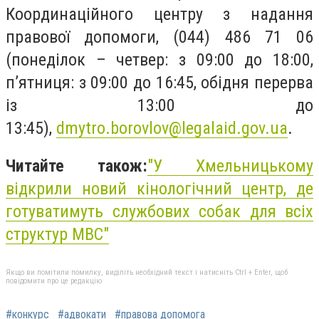
Координаційного центру з надання
правової допомоги, (044) 486 71 06
(понеділок – четвер: з 09:00 до 18:00,
п’ятниця: з 09:00 до 16:45, обідня перерва
із 13:00 до
13:45),
dmytro.borovlov@legalaid.gov.ua
.
Читайте також:
"У Хмельницькому
відкрили новий кінологічний центр, де
готуватимуть службових собак для всіх
структур МВС"
Якщо ви помітили помилку, виділіть необхідний текст і натисніть Ctrl + Enter, щоб
повідомити про це редакцію
#конкурс
#адвокати
#правова допомога