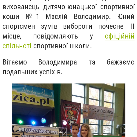
вихованець дитячо-юнацької спортивної
коши №1 Маслій Володимир. Юний
спортсмен зумів вибороти почесне ІІІ
місце, повідомляють у
офіційній
спільноті
спортивної школи.
Вітаємо Володимира та бажаємо
подальших успіхів.