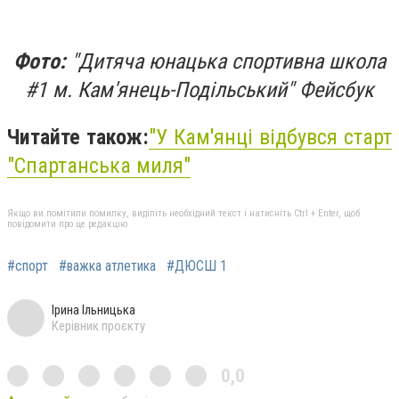
Фото:
"Дитяча юнацька спортивна школа
#1 м. Кам'янець-Подільський" Фейсбук
Читайте також:
"У Кам'янці відбувся старт
"Спартанська миля"
Якщо ви помітили помилку, виділіть необхідний текст і натисніть Ctrl + Enter, щоб
повідомити про це редакцію
#спорт
#важка атлетика
#ДЮСШ 1
Ірина Ільницька
Керівник проєкту
0,0