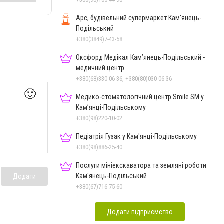
Арс, будівельний супермаркет Кам'янець-
Подільський
+380(3849)7-43-58
Оксфорд Медікал Кам’янець-Подільський -
медичний центр
+380(68)330-06-36, +380(80)030-06-36
🙂
Медико-стоматологічний центр Smile SM у
Кам’янці-Подільському
+380(98)220-10-02
Педіатрія Гузак у Кам'янці-Подільському
+380(98)886-25-40
Послуги мініекскаватора та земляні роботи
Кам'янець-Подільський
Додати
+380(67)716-75-60
Додати підприємство