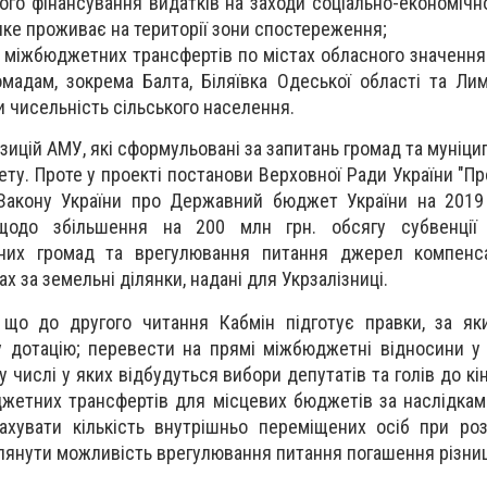
го фінансування видатків на заходи соціально-економічно
яке проживає на території зони спостереження;
в міжбюджетних трансфертів по містах обласного значення
омадам, зокрема Балта, Біляївка Одеської області та Ли
и чисельність сільського населення.
зицій АМУ, які сформульовані за запитань громад та муніцип
ету. Проте у проекті постанови Верховної Ради України "П
 Закону України про Державний бюджет України на 2019
щодо збільшення на 200 млн грн. обсягу субвенції
аних громад та врегулювання питання джерел компенса
х за земельні ділянки, надані для Укрзалізниці.
, що до другого читання Кабмін підготує правки, за я
ну дотацію; перевести на прямі міжбюджетні відносини у 
у числі у яких відбудуться вибори депутатів та голів до кі
жетних трансфертів для місцевих бюджетів за наслідка
ахувати кількість внутрішньо переміщених осіб при роз
глянути можливість врегулювання питання погашення різниц