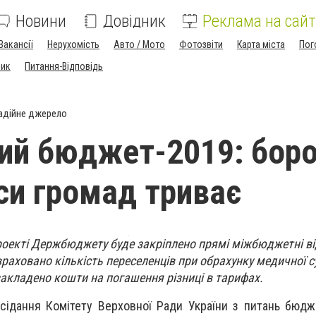
Новини
Довідник
Реклама на сайт
Вакансії
Нерухомість
Авто / Мото
Фотозвіти
Карта міста
Пог
ник
Питання-Відповідь
адійне джерело
ий бюджет-2019: бор
еси громад триває
проекті Держбюджету буде закріплено прямі міжбюджетні в
раховано кількість переселенців при обрахунку медичної су
акладено кошти на погашення різниці в тарифах.
сідання Комітету Верховної Ради України з питань бюдж