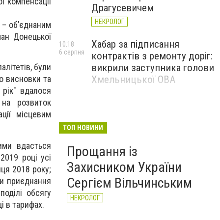
ї компенсації
Драгусевичем
НЕКРОЛОГ
 – об’єднаним
ман Донецької
Хабар за підписання
10:18
6 серпня
контрактів з ремонту доріг:
алітетів, були
викрили заступника голови
ро висновки та
Хмельницької ОВА
 рік" вдалося
 на розвиток
ції місцевим
ТОП НОВИНИ
кими вдасться
Прощання із
2019 році усі
Захисником України
нця 2018 року;
Сергієм Вільчинським
ми приєднання
поділі обсягу
НЕКРОЛОГ
і в тарифах.