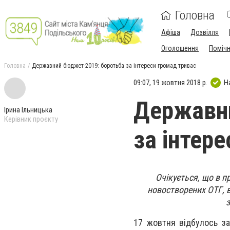
Головна
Афіша
Дозвілля
Оголошення
Поміч
Головна
Державний бюджет-2019: боротьба за інтереси громад триває
09:07, 19 жовтня 2018 р.
Н
Державн
Ірина Ільницька
Керівник проєкту
за інтер
Очікується, що в 
новостворених ОТГ, в
з
17 жовтня відбулось за