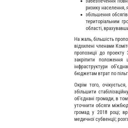
забезпечення повно
ризику населення, 
збільшення обсягі
територіальним гр
області, врахувавш
На жаль, більшість пропо
відхилені членами Коміт
пропозиції до проекту
закріпити положення 
інфраструктури об’єдн
бюджетам втрат по пільга
Окрім того, очікується
збільшити стабілізацій
об’єднані громади, в том
уточнити обсяги міжбюд
громад у 2018 році; вр
медичної субвенції; роз