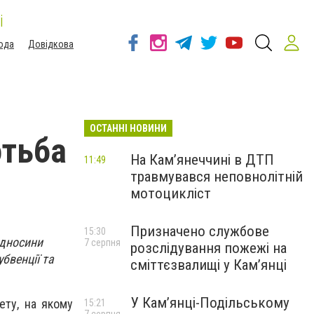
і
ода
Довідкова
ОСТАННІ НОВИНИ
отьба
На Кам’янеччині в ДТП
11:49
травмувався неповнолітній
мотоцикліст
Призначено службове
15:30
ідносини
7 серпня
розслідування пожежі на
бвенції та
сміттєзвалищі у Кам’янці
У Кам’янці-Подільському
ету, на якому
15:21