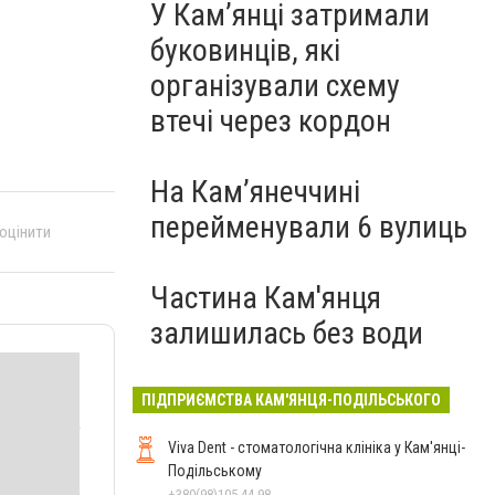
У Кам’янці затримали
буковинців, які
організували схему
втечі через кордон
На Камʼянеччині
перейменували 6 вулиць
 оцінити
Частина Кам'янця
залишилась без води
ПІДПРИЄМСТВА КАМ'ЯНЦЯ-ПОДІЛЬСЬКОГО
Viva Dent - стоматологічна клініка у Кам'янці-
Подільському
+380(98)105-44-98