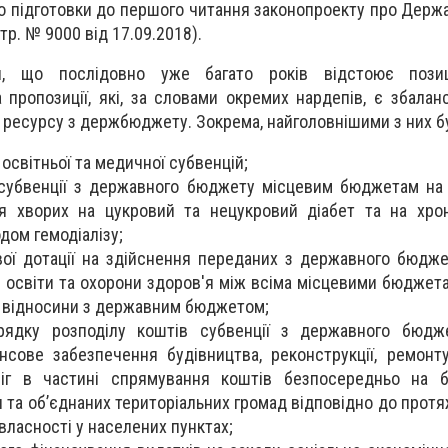
о підготовки до першого читання законопроекту про Дер
тр. № 9000 від 17.09.2018).
ни, що послідовно уже багато років відстоює позиц
 пропозиції, які, за словами окремих нардепів, є збалан
 ресурсу з держбюджету. Зокрема, найголовнішими з них б
освітньої та медичної субвенцій;
 субвенції з державного бюджету місцевим бюджетам на
ня хворих на цукровий та нецукровий діабет та на хро
дом гемодіалізу;
вої дотації на здійснення переданих з державного бюдже
в освіти та охорони здоров'я між всіма місцевими бюджет
 відносини з державним бюджетом;
рядку розподілу коштів субвенції з державного бюдж
сове забезпечення будівництва, реконструкції, ремонт
ріг в частині спрямування коштів безпосередньо на 
 та об’єднаних територіальних громад відповідно до протя
 власності у населених пунктах;