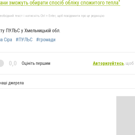
ани зможуть обирати спосіб обліку спожитого тепла"
бхідний текст і натисніть Ctrl + Enter, щоб повідомити про це редакцію
кту ПУЛЬС у Хмельницькій обл.
а Сіра
#ПУЛЬС
#громади
0,0
Оцініть першим
Авторизуйтесь
, щоб
 наші джерела