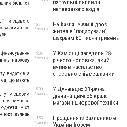
7 серпня
патрульні виявили
жавний бюджет
нетверезого водія
ії місцевого
На Камʼянеччині двоє
15:11
сованими і не
7 серпня
жителів "подарували"
ули:
шахраям 60 тисяч гривень
 фінансування
У Камʼянці засудили 28-
15:06
7 серпня
нічну ниркову
річного чоловіка, який
вчиняв насильство
ту видатків з
стосовно співмешканки
ами, що мають
У Дунаївцях 21-річна
15:00
ету місцевим
7 серпня
дівчина двічі обікрала
у і утримання
магазин цифрової техніки
бюджети міст
жності вулиць
Прощання із Захисником
14:53
7 серпня
України Ігорем