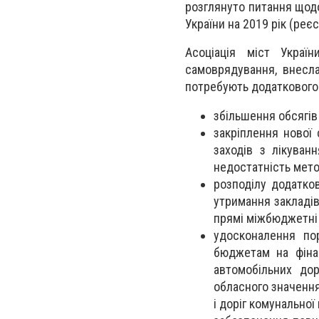
розглянуто питання щод
України на 2019 рік (реєс
Асоціація міст Украї
самоврядування, внесла
потребують додаткового
збільшення обсягів 
закріплення нової
заходів з лікуван
недостатність мето
розподілу додатко
утримання закладі
прямі міжбюджетні
удосконалення по
бюджетам на фінан
автомобільних до
обласного значення
і доріг комунальної