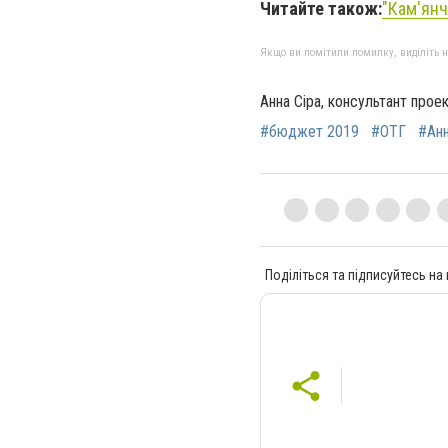
Читайте також:
"Кам'янч
Якщо ви помітили помилку, виділіть нео
Анна Сіра, консультант прое
#бюджет 2019
#ОТГ
#Анн
Поділіться та підписуйтесь на