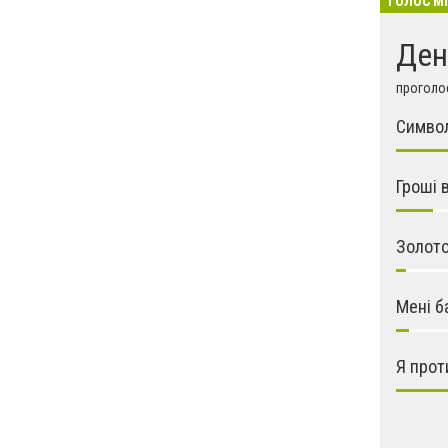
ГОЛОС М
Ден
проголос
Символ
Гроші 
Золото
Мені б
Я прот