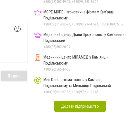
+380(68)507-49-95, +380(96)383-83-20
МОРЕ-МОРЕ - туристична фірма у Кам’янці-
Подільському
+380(68)118-82-77, +380(98)994-11-24, +380(68)882-38-28
🙂
Медичний центр Діани Прокопової у Кам'янець-
Подільський
+380(98)880-20-09
Медичний центр МІЛАМЕД у Кам'янці-
Подільському
+380(96)566-44-55
Додати
Meri Dent - стоматологія у Кам’янці-
Подільському та Мельниці-Подільській
+380(96)839-87-82, +380(99)611-21-65
Додати підприємство