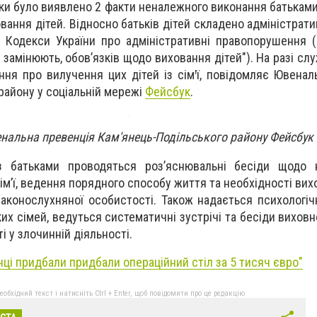
ки було виявлено 2 факти неналежного виконання батьками
овання дітей. Відносно батьків дітей складено адміністрат
4 Кодекси України про адміністративні правопорушення 
 замінюють, обов’язків щодо виховання дітей"). На разі сл
ння про вилучення цих дітей із сімꞌї, повідомляє Ювенал
району у соціальній мережі
Фейсбук
.
альна превенція Кам'янець-Подільського району Фейсбук
з батьками проводяться роз’яснювальні бесіди щодо 
ім’ї, ведення порядного способу життя та необхідності вих
законослухняної особистості. Також надається психологіч
ких сімей, ведуться систематичні зустрічі та бесіди виховн
і у злочинній діяльності.
нці придбали придбали операційний стіл за 5 тисяч євро"
бхідний текст і натисніть Ctrl + Enter, щоб повідомити про це редакцію