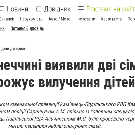
Новини
Довідник
Реклама на сайт
Вакансії
Нерухомість
Авто / Мото
Фотозвіти
Карта міста
Пог
ник
Питання-Відповідь
дійне джерело
еччині виявили дві сім
рожує вилучення дітей
ком ювенальної превенції Кам’янець-Подільського РВП Кам
ном поліції Саранчуком А.М. спільно із головним спеціаліс
ць-Подільської РДА Альчинським М.С. було проведено черг
метою перевірки неблагополучних сімей.