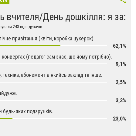
ІСТА
ь вчителя/День дошкілля: я за:
ували 243 відвідувачів
ічне привітання (квіти, коробка цукерок).
62,1%
в конвертах (педагог сам знає, що йому потрібно).
9,1%
, техніка, абонемент в якийсь заклад та інше.
2,5%
айдуже.
3,3%
и будь-яких подарунків.
23,0%