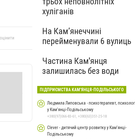
трьох неповнолітніх
хуліганів
На Камʼянеччині
 оцінити
перейменували 6 вулиць
Частина Кам'янця
залишилась без води
ПІДПРИЄМСТВА КАМ'ЯНЦЯ-ПОДІЛЬСЬКОГО
Людмила Липовська - психотерапевт, психолог
у Кам'янці-Подільському
+380(97)066-83-61, +380(63)351-25-18
Clever - дитячий центр розвитку у Кам’янці-
Подільському