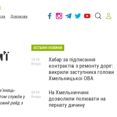
і
ода
Довідкова
ОСТАННІ НОВИНИ
'ї
Хабар за підписання
10:18
Вчора
контрактів з ремонту доріг:
викрили заступника голови
Хмельницької ОВА
’янець-
На Хмельниччині
09:59
том служби у
Вчора
дозволили полювати на
овий рейд з
пернату дичину