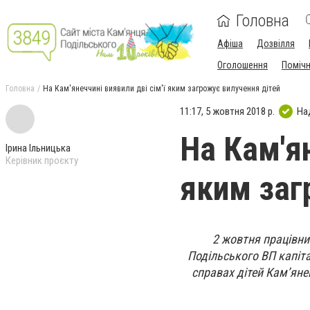
Головна
Афіша
Дозвілля
Оголошення
Поміч
Головна
На Кам'янеччині виявили дві сім'ї яким загрожує вилучення дітей
11:17, 5 жовтня 2018 р.
На
На Кам'ян
Ірина Ільницька
Керівник проєкту
яким заг
2 жовтня працівни
Подільського ВП капіта
справах дітей Кам’яне