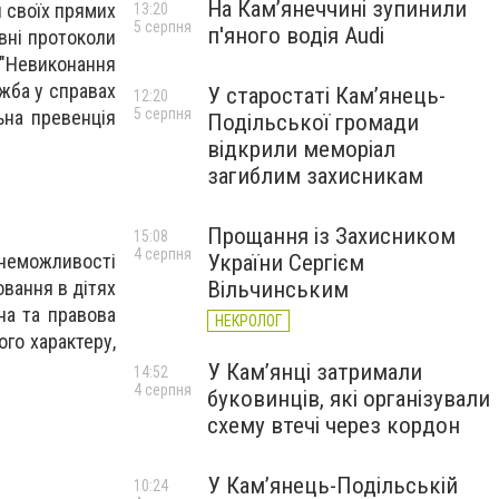
На Камʼянеччині зупинили
 своїх прямих
13:20
5 серпня
п'яного водія Audi
ивні протоколи
("Невиконання
ужба у справах
У старостаті Кам’янець-
12:20
5 серпня
ьна превенція
Подільської громади
відкрили меморіал
загиблим захисникам
Прощання із Захисником
15:08
4 серпня
неможливості
України Сергієм
овання в дітях
Вільчинським
на та правова
НЕКРОЛОГ
ого характеру,
У Кам’янці затримали
14:52
4 серпня
буковинців, які організували
схему втечі через кордон
У Кам’янець-Подільській
10:24