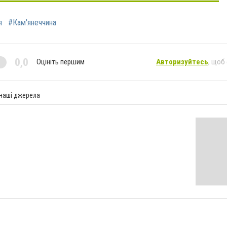
я
#Кам'янеччина
0,0
Оцініть першим
Авторизуйтесь
, щоб
 наші джерела