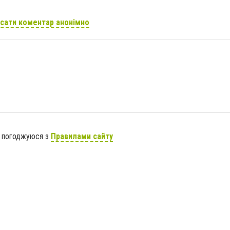
сати коментар анонімно
я погоджуюся з
Правилами сайту