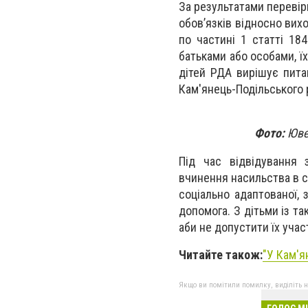
За результатами перевір
обов’язків відносно вих
по частині 1 статті 18
батьками або особами, їх
дітей РДА вирішує пита
Кам'янець-Подільського 
Фото:
Ювен
Під час відвідування 
вчинення насильства в с
соціально адаптованої, 
допомога. З дітьми із та
аби не допустити їх участ
Читайте також:
"У Кам'я
Якщо ви помітили помилку, виділіть нео