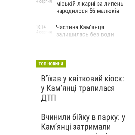
4 серпня
міській лікарні за липень
народилося 56 малюків
Частина Кам'янця
10:14
4 серпня
залишилась без води
ТОП НОВИНИ
Вʼїхав у квітковий кіоск:
у Камʼянці трапилася
ДТП
Вчинили бійку в парку: у
Кам’янці затримали