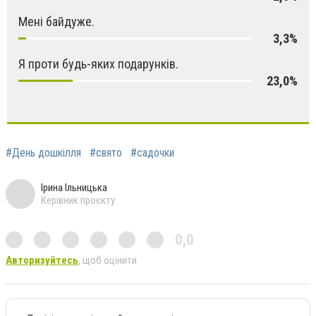
Мені байдуже.
3,3%
Я проти будь-яких подарунків.
23,0%
#День дошкілля
#свято
#садочки
Ірина Ільницька
Керівник проєкту
0,0
Авторизуйтесь
, щоб оцінити