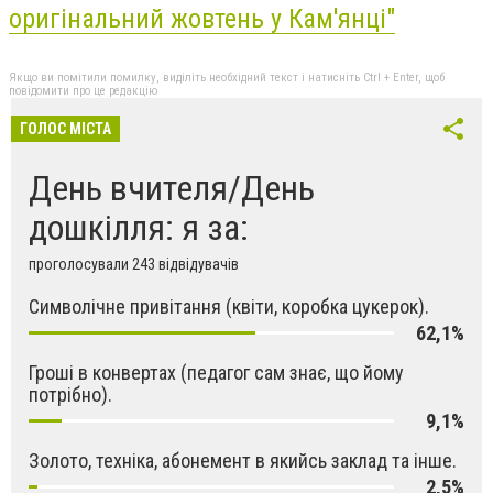
оригінальний жовтень у Кам'янці"
Якщо ви помітили помилку, виділіть необхідний текст і натисніть Ctrl + Enter, щоб
повідомити про це редакцію
ГОЛОС МІСТА
День вчителя/День
дошкілля: я за:
проголосували 243 відвідувачів
Символічне привітання (квіти, коробка цукерок).
62,1%
Гроші в конвертах (педагог сам знає, що йому
потрібно).
9,1%
Золото, техніка, абонемент в якийсь заклад та інше.
2,5%