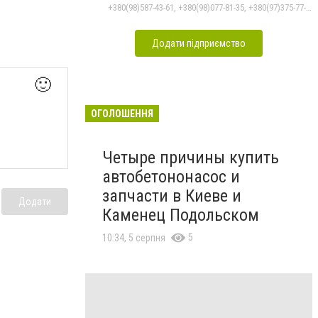
+380(98)587-43-61, +380(98)077-81-35, +380(97)375-77-72, +380(97)982-31-07
Додати підприємство
🙂
ОГОЛОШЕННЯ
Четыре причины купить
автобетононасос и
запчасти в Киеве и
Додати
Каменец Подольском
5
10:34, 5 серпня