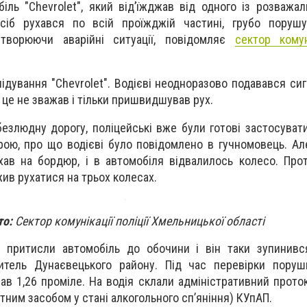
біль "Chevrolet", який від’їжджав від одного із розважал
асіб рухався по всій проїжджій частині, грубо поруш
творюючи аварійні ситуації, повідомляє
с
ектор комуні
ідування "Chevrolet". Водієві неодноразово подавався сиг
а це не зважав і тільки пришвидшував рух.
езлюдну дорогу, поліцейські вже були готові застосуват
рою, про що водієві було повідомлено в гучномовець. Ал
ав на бордюр, і в автомобіля відвалилось колесо. Про
жив рухатися на трьох колесах.
то:
Сектор комунікації поліції Хмельницької області
і притисли автомобіль до обочини і він таки зупинивс
итель Дунаєвецького району. Під час перевірки поруш
зав 1,26 проміле. На водія склали адміністративний проток
тним засобом у стані алкогольного сп’яніння) КУпАП.