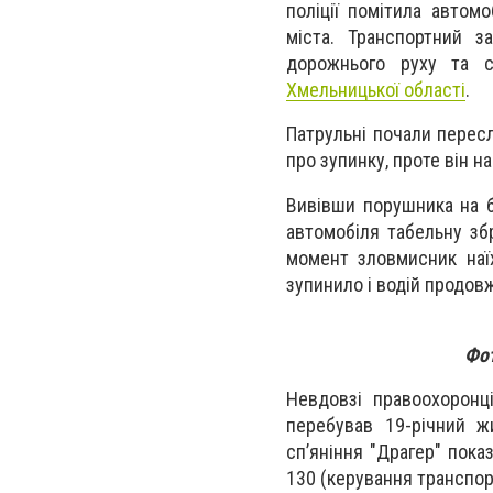
поліції помітила автомо
міста. Транспортний з
дорожнього руху та с
Хмельницької області
.
Патрульні почали пересл
про зупинку, проте він н
Вивівши порушника на б
автомобіля табельну зб
момент зловмисник наїх
зупинило і водій продов
Фо
Невдовзі правоохоронц
перебував 19-річний ж
сп’яніння "Драгер" пока
130 (керування транспор