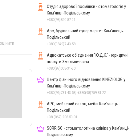
Студія здорової посмішки - стоматологія у
Кам’янці-Подільському
+380(98)890-87-21
Арс, будівельний супермаркет Кам'янець-
Подільський
 оцінити
+380(3849)7-43-58
Адвокатське об'єднання "Ю.Д.К." - юридичні
послуги Хмельниччина
+380(97)008-31-30
Центр фізичного відновлення KINEZIOLOG у
Кам'янці-Подільському
+380(96)731-43-58, +380(98)759-81-22
АРС, меблевий салон, меблі Кам'янець-
Подільський
+38 (067) 208-53-01
SORRISO - стоматологічна клініка у Кам'янці-
Подільському