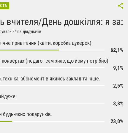
ІСТА
ь вчителя/День дошкілля: я за:
ували 243 відвідувачів
ічне привітання (квіти, коробка цукерок).
62,1%
в конвертах (педагог сам знає, що йому потрібно).
9,1%
, техніка, абонемент в якийсь заклад та інше.
2,5%
айдуже.
3,3%
и будь-яких подарунків.
23,0%