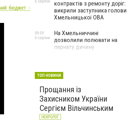
6 серпня
контрактів з ремонту доріг:
сний бюджет -
викрили заступника голови
Хмельницької ОВА
На Хмельниччині
09:59
6 серпня
дозволили полювати на
пернату дичину
ТОП НОВИНИ
Прощання із
Захисником України
Сергієм Вільчинським
НЕКРОЛОГ