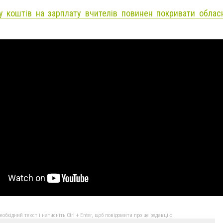
у коштів на зарплату вчителів повинен покривати обла
бхідний текст і натисніть Ctrl + Enter, щоб повідомити про це редакцію