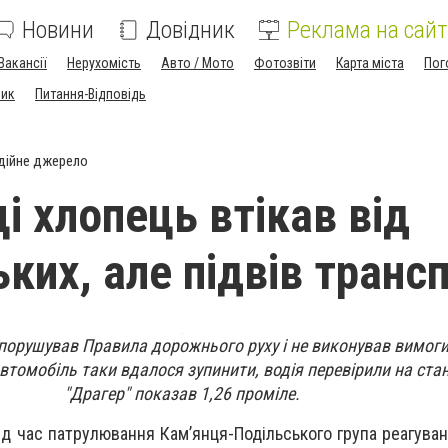
Новини
Довідник
Реклама на сайт
Вакансії
Нерухомість
Авто / Мото
Фотозвіти
Карта міста
Пог
ник
Питання-Відповідь
дійне джерело
і хлопець втікав від
ких, але підвів транс
о порушував Правила дорожнього руху і не виконував вимог
втомобіль таки вдалося зупинити, водія перевірили на стан
"Драгер" показав 1,26 проміле.
під час патрулювання Кам’янця-Подільського група реагува