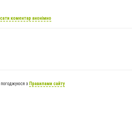
сати коментар анонімно
я погоджуюся з
Правилами сайту