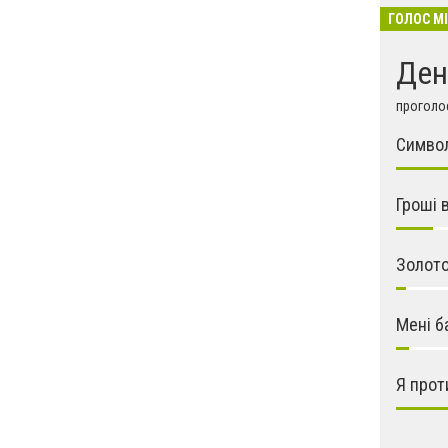
ГОЛОС М
Ден
проголос
Символ
Гроші 
Золото
Мені б
Я прот