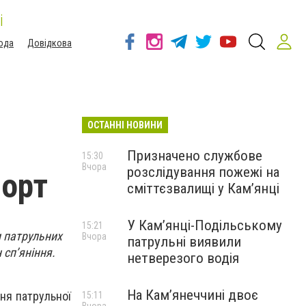
і
ода
Довідкова
ОСТАННІ НОВИНИ
Призначено службове
15:30
Вчора
розслідування пожежі на
порт
сміттєзвалищі у Кам’янці
У Кам’янці-Подільському
15:21
и патрульних
Вчора
патрульні виявили
 сп’яніння.
нетверезого водія
На Камʼянеччині двоє
ння патрульної
15:11