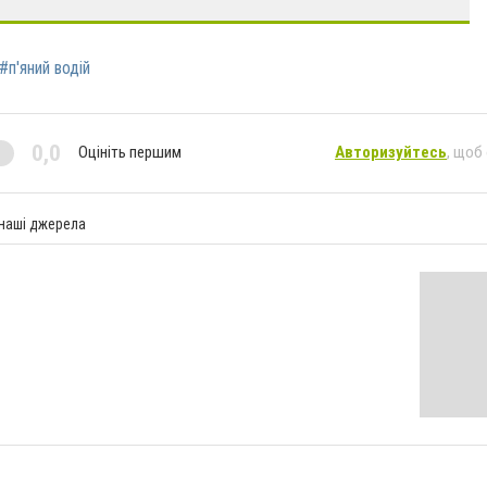
#п'яний водій
0,0
Оцініть першим
Авторизуйтесь
, щоб
 наші джерела