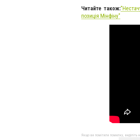
Читайте також:
"Нестач
позиція Мінфіну"
Якщо ви помітили помилку, виділіть нео