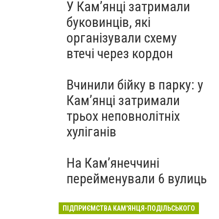
У Кам’янці затримали
буковинців, які
організували схему
втечі через кордон
Вчинили бійку в парку: у
Кам’янці затримали
трьох неповнолітніх
хуліганів
На Камʼянеччині
перейменували 6 вулиць
ПІДПРИЄМСТВА КАМ'ЯНЦЯ-ПОДІЛЬСЬКОГО