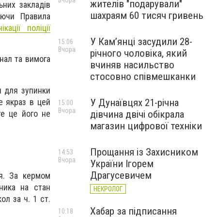
Вчора
жителів "подарували"
ьних закладів
шахраям 60 тисяч гривень
уючи Правила
кації поліції
У Камʼянці засудили 28-
15:06
Вчора
річного чоловіка, який
нал та вимога
вчиняв насильство
стосовно співмешканки
и для зупинки
е якраз в цей
У Дунаївцях 21-річна
15:00
Вчора
те це його не
дівчина двічі обікрала
магазин цифрової техніки
Прощання із Захисником
14:53
Вчора
України Ігорем
Драгусевичем
я. За кермом
ника на стан
НЕКРОЛОГ
ол за ч. 1 ст.
Хабар за підписання
10:18