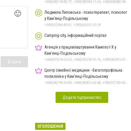
+380(68)118-82-77, +380(98)994-11-24, +380(68)882-38-28
🙂
Людмила Липовська - психотерапевт, психолог
у Кам'янці-Подільському
+380(97)066-83-61, +380(63)351-25-18
Camping-city, інформаційний портал
Агенція з працевлаштування Камелот-Х у
Кам’янці-Подільському
+380(97)374-26-25, +380(93)293-91-75, +380(96)925-47-71, +380(73)327-54-83
Додати
Центр сімейної медицини - багатопрофільна
поліклініка у Кам’янці-Подільському
+380(96)796-36-85, +380(98)812-63-48, +380(97)782-45-70
Додати підприємство
ОГОЛОШЕННЯ