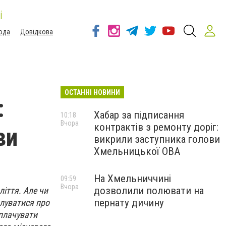
і
ода
Довідкова
ОСТАННІ НОВИНИ
:
Хабар за підписання
10:18
Вчора
контрактів з ремонту доріг:
ви
викрили заступника голови
Хмельницької ОВА
На Хмельниччині
09:59
Вчора
дозволили полювати на
ліття. Але чи
пернату дичину
клуватися про
сплачувати