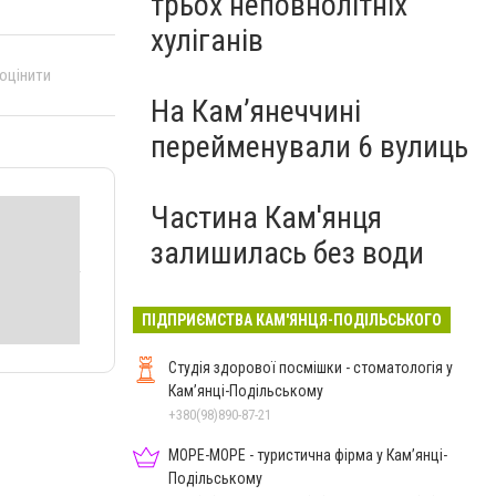
трьох неповнолітніх
хуліганів
 оцінити
На Камʼянеччині
перейменували 6 вулиць
Частина Кам'янця
залишилась без води
ПІДПРИЄМСТВА КАМ'ЯНЦЯ-ПОДІЛЬСЬКОГО
Студія здорової посмішки - стоматологія у
Кам’янці-Подільському
+380(98)890-87-21
МОРЕ-МОРЕ - туристична фірма у Кам’янці-
Подільському