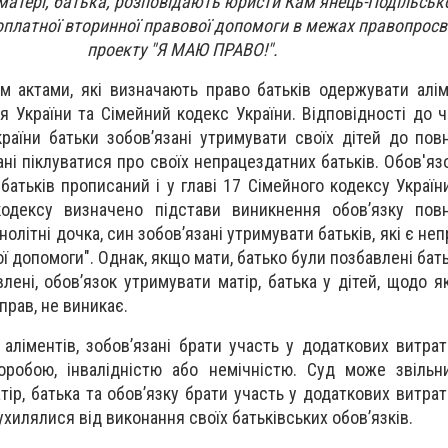
матері, батька, розповідають юристи Кам’янець-Подільськ
оплатної вторинної правової допомоги в межах правопросв
проекту "Я МАЮ ПРАВО!".
 актами, які визначають право батьків одержувати алі
я України та Сімейний кодекс України. Відповідності до ч
країни батьки зобов’язані утримувати своїх дітей до повн
ані піклуватися про своїх непрацездатних батьків. Обов'яз
батьків прописаний і у главі 17 Сімейного кодексу України
кодексу визначено підстави виникнення обов’язку повн
нолітні дочка, син зобов’язані утримувати батьків, які є н
ї допомоги". Однак, якщо мати, батько були позбавлені бат
влені, обов’язок утримувати матір, батька у дітей, щодо 
прав, не виникає.
 аліментів, зобов’язані брати участь у додаткових витрат
робою, інвалідністю або немічністю. Суд може звільни
тір, батька та обов’язку брати участь у додаткових витра
хилялися від виконання своїх батьківських обов’язків.