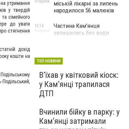
4 серпня
 на утримання
міській лікарні за липень
ків у твердій
народилося 56 малюків
о та сімейного
ере до уваги
Частина Кам'янця
10:14
про стягнення
4 серпня
залишилась без води
татній дохід
троку кошти на
ТОП НОВИНИ
Вʼїхав у квітковий кіоск:
Подільському
-Подільський,
у Камʼянці трапилася
ДТП
Вчинили бійку в парку: у
Кам’янці затримали