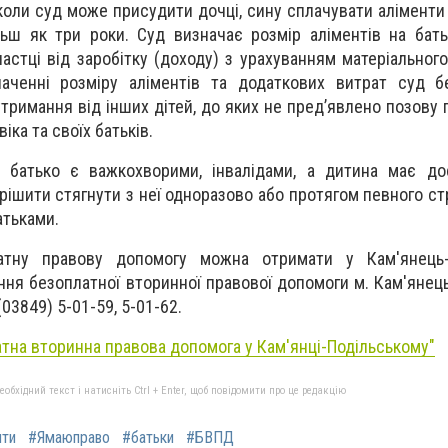
коли суд може присудити дочці, сину сплачувати аліменти
льш як три роки. Суд визначає розмір аліментів на бать
 частці від заробітку (доходу) з урахуванням матеріальног
наченні розміру аліментів та додаткових витрат суд б
римання від інших дітей, до яких не пред’явлено позову 
іка та своїх батьків.
 батько є важкохворими, інвалідами, а дитина має дос
ирішити стягнути з неї одноразово або протягом певного с
атьками.
атну правову допомогу можна отримати у Кам'янець-
ння безоплатної вторинної правової допомоги м. Кам'янець
 (03849) 5-01-59, 5-01-62.
тна вторинна правова допомога у Кам'янці-Подільському"
бхідний текст і натисніть Ctrl + Enter, щоб повідомити про це редакцію
нти
#Ямаюправо
#батьки
#БВПД