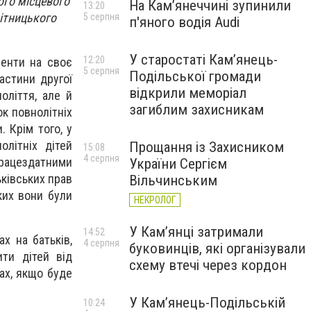
ого місцевого
На Камʼянеччині зупинили
13:20
ітницького
5 серпня
п'яного водія Audi
У старостаті Кам’янець-
12:20
менти на своє
5 серпня
Подільської громади
астини другої
відкрили меморіал
оліття, але й
загиблим захисникам
ок повнолітніх
. Крім того, у
олітніх дітей
Прощання із Захисником
15:08
4 серпня
епрацездатними
України Сергієм
ьківських прав
Вільчинським
яких вони були
НЕКРОЛОГ
У Кам’янці затримали
14:52
ах на батьків,
4 серпня
буковинців, які організували
ти дітей від
схему втечі через кордон
тах, якщо буде
У Кам’янець-Подільській
10:24