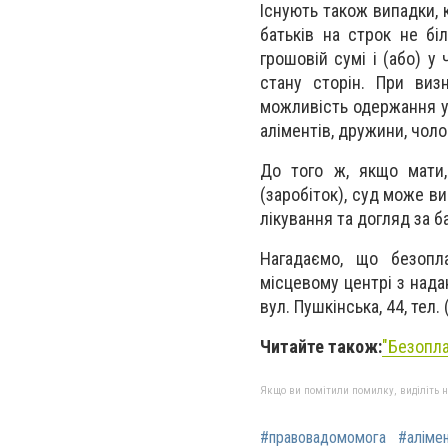
Існують також випадки, 
батьків на строк не бі
грошовій сумі і (або) у
стану сторін. При виз
можливість одержання ут
аліментів, дружини, чолов
До того ж, якщо мати,
(заробіток), суд може в
лікування та догляд за б
Нагадаємо, що безопл
місцевому центрі з нада
вул. Пушкінська, 44, тел.
Читайте також:
"Безопла
Якщо ви помітили помилку, виділіть нео
#правовадомомога
#аліме