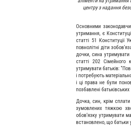
аліменти на утримання 
центру з надання без
Основними законодавчим
утримання, є Конституці
статті 51 Конституції У
повнолітні діти зобов’яз
дочки, сина утримувати 
статті 202 Сімейного 
утримувати батьків: "Пов
і потребують матеріально
і ці права не були поно
позбавлені батьківських 
Дочка, син, крім сплати
зумовлених тяжкою хво
обов’язку утримувати ма
встановлено, що батьки у