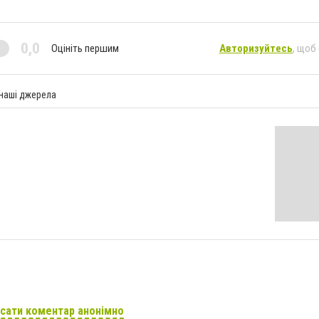
0,0
Оцініть першим
Авторизуйтесь
, щоб
 наші джерела
сати коментар анонімно