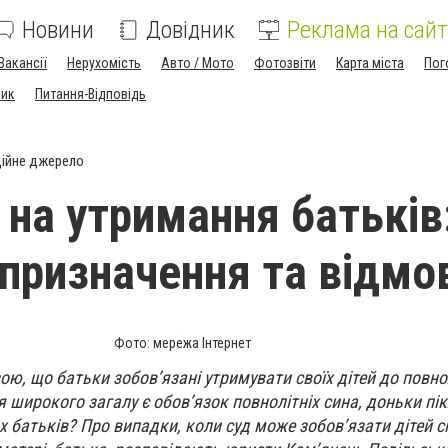
Новини
Довідник
Реклама на сайт
Вакансії
Нерухомість
Авто / Мото
Фотозвіти
Карта міста
Пог
ник
Питання-Відповідь
ійне джерело
 на утримання батьків
 призначення та відмо
Фото: мережа Інтернет
ою, що батьки зобов’язані утримувати своїх дітей до повно
 широкого загалу є обов’язок повнолітніх сина, доньки пі
х батьків? Про випадки, коли суд може зобов’язати дітей 