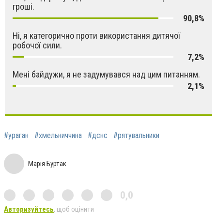
гроші.
90,8%
Ні, я категорично проти використання дитячої
робочої сили.
7,2%
Мені байдужи, я не задумувався над цим питанням.
2,1%
#ураган
#хмельниччина
#дснс
#рятувальники
Марія Буртак
0,0
Авторизуйтесь
, щоб оцінити