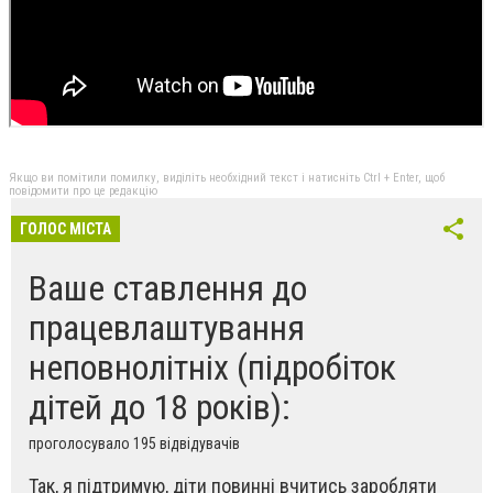
Якщо ви помітили помилку, виділіть необхідний текст і натисніть Ctrl + Enter, щоб
повідомити про це редакцію
ГОЛОС МІСТА
Ваше ставлення до
працевлаштування
неповнолітніх (підробіток
дітей до 18 років):
проголосувало 195 відвідувачів
Так, я підтримую, діти повинні вчитись заробляти