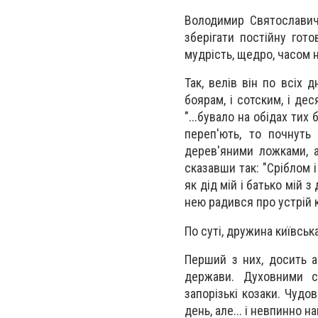
Володимир Святославич
зберігати постійну гот
мудрість, щедро, часом 
Так, велів він по всіх
боярам, ​​і сотским, і д
"...бувало на обідах тих
переп'ють, то почнуть
дерев'яними ложками, а
сказавши так: "Сріблом 
як дід мій і батько мій
нею радився про устрій кр
По суті, дружина київськ
Перший з них, досить а
держави. Духовними с
запорізькі козаки. Чудо
день, але... і невпинно 