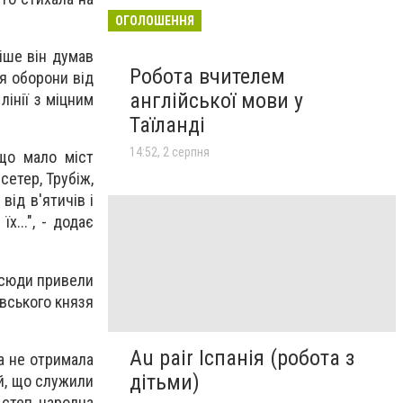
ОГОЛОШЕННЯ
іше він думав
Робота вчителем
я оборони від
англійської мови у
лінії з міцним
Таїланді
14:52, 2 серпня
 що мало міст
сетер, Трубіж,
 від в'ятичів і
х...", - додає
т сюди привели
ївського князя
Au pair Іспанія (робота з
а не отримала
дітьми)
й, що служили
 степ, народна