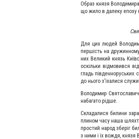
Образ князя Володимира,
що жило в далеку епоху к
Свя
Для цих людей Володим
першість на дружинному 
них Великий князь Київ
оскільки відмовився ві
гладь південноруських с
до нього з'їхалися служи
Володимир Святославич 
набагато рідше.
Складалися билини зара
плином часу наша шляхта
простий народ зберіг бил
з ними і їх вождя, князя