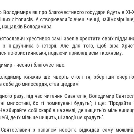
 Володимира як про благочестивого государя йдуть в XI-XI
ших літописів. А створювали їх вчені ченці, найімовірніше
х, нащадків Володимира.
ятославич хрестився сам і звелів хрестити своїх підданих
 з підручника з історії. Але для того, щоб віра Хрис
ся по-християнськи, подаючи приклад всім і кожному.
имир - чесно і благочестиво.
олодимир княжив ще чверть століття, зберігши енергію
ав себе до милосердя, став щедрим
дного разу, під час читання Євангелія, Володимир Святос
ні милостиві, бо ті помилувані будуть"; і ще: "Продайте 
Не збирайте собі скарбів на землі, де нищить їх міль винищує
ебі, де їх міль не нищить, ні злодії не крадуть".
Святославич з запалом неофіта відкидав саму можливі