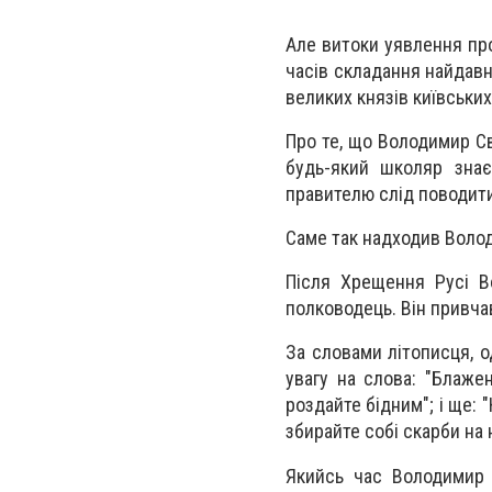
Але витоки уявлення про
часів складання найдавні
великих князів київськи
Про те, що Володимир Св
будь-який школяр знає
правителю слід поводити
Саме так надходив Волод
Після Хрещення Русі В
полководець. Він привч
За словами літописця, о
увагу на слова: "Блажен
роздайте бідним"; і ще: "
збирайте собі скарби на н
Якийсь час Володимир 