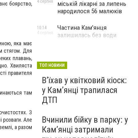
4 серпня
міській лікарні за липень
евнє боярство,
народилося 56 малюків
Частина Кам'янця
10:14
4 серпня
залишилась без води
ною, яка має
м стягом. Для
еких плавань,
цно. Хвиляста
ТОП НОВИНИ
ості правителя
Вʼїхав у квітковий кіоск:
у Камʼянці трапилася
минаються там
ДТП
очистостях. З
Вчинили бійку в парку: у
і розваги. Але
землі, а разом
Кам’янці затримали