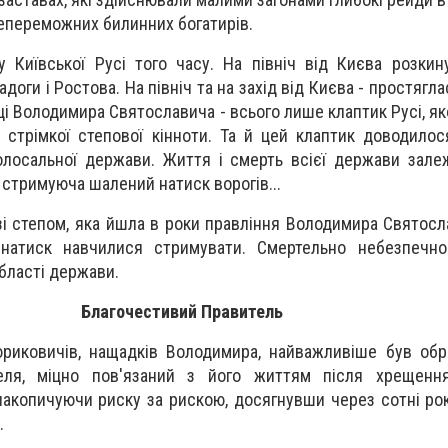
епереможних билинних богатирів.
у Київської Русі того часу. На північ від Києва розкин
доги і Ростова. На північ та на захід від Києва - простягла
иці Володимира Святославича - всього лише клаптик Русі, я
 стрімкої степової кінноти. Та й цей клаптик доводилос
лосальної держави. Життя і смерть всієї держави залеж
 стримуюча шалений натиск ворогів...
зі степом, яка йшла в роки правління Володимира Святосл
 натиск навчилися стримувати. Смертельно небезпечно
бласті держави.
Благочестивий Правитель
риковичів, нащадків Володимира, найважливіше був обр
теля, міцно пов'язаний з його життям після хрещенн
акопичуючи риску за рискою, досягнувши через сотні років
.