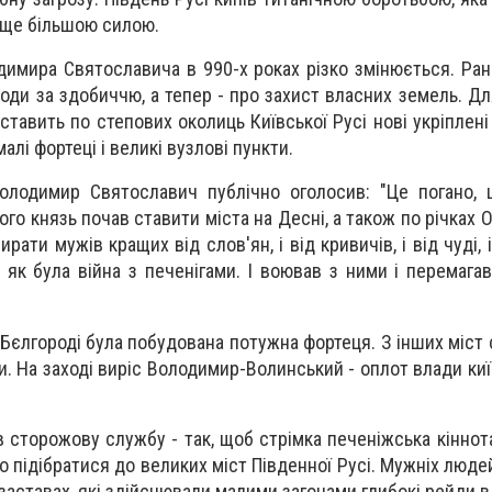
 ще більшою силою.
димира Святославича в 990-х роках різко змінюється. Ран
оди за здобиччю, а тепер - про захист власних земель. Дл
ставить по степових околиць Київської Русі нові укріплені 
лі фортеці і великі вузлові пункти.
Володимир Святославич публічно оголосив: "Це погано,
ого князь почав ставити міста на Десні, а також по річках О
бирати мужів кращих від слов'ян, і від кривичів, і від чуді, і
як була війна з печенігами. І воював з ними і перемагав ї
 в Бєлгороді була побудована потужна фортеця. З інших міс
и. На заході виріс Володимир-Волинський - оплот влади ки
 сторожову службу - так, щоб стрімка печеніжська кіннот
 підібратися до великих міст Південної Русі. Мужніх люде
заставах, які здійснювали малими загонами глибокі рейди в