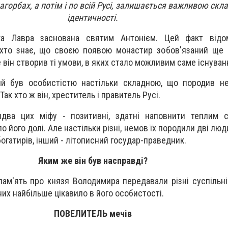
агорбах, а потім і по всій Русі, залишається важливою ск
ідентичності.
ка Лавра заснована святим Антонієм. Цей факт від
 хто знає, що своєю появою монастир зобов'язаний ще 
він створив ті умови, в яких стало можливим саме існуванн
ий був особистістю настільки складною, що породив не
ак хто ж він, хреститель і правитель Русі.
два цих міфу - позитивні, здатні наповнити теплим 
о його долі. Але настільки різні, немов їх породили дві люди
огатирів, інший - літописний государ-праведник.
Яким же він був насправді?
ам'ять про князя Володимира передавали різні суспільні 
них найбільше цікавило в його особистості.
ПОВЕЛИТЕЛЬ мечів