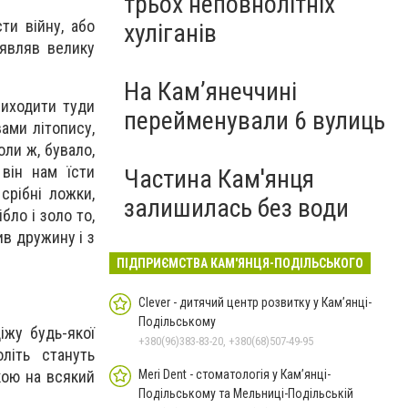
трьох неповнолітніх
ти війну, або
хуліганів
иявляв велику
На Камʼянеччині
риходити туди
перейменували 6 вулиць
вами літопису,
оли ж, бувало,
 він нам їсти
Частина Кам'янця
срібні ложки,
залишилась без води
бло і золо то,
ив дружину і з
ПІДПРИЄМСТВА КАМ'ЯНЦЯ-ПОДІЛЬСЬКОГО
Clever - дитячий центр розвитку у Кам’янці-
Подільському
іжу будь-якої
+380(96)383-83-20, +380(68)507-49-95
літь стануть
укою на всякий
Meri Dent - стоматологія у Кам’янці-
Подільському та Мельниці-Подільській