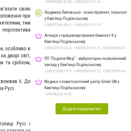
+380(96)839-87-82, +380(99)611-21-65
зв'язати свою
Людмила Липовська - психотерапевт, психолог
 положення при
у Кам'янці-Подільському
ужителями, тим
+380(97)066-83-61, +380(63)351-25-18
 перспектива
Агенція з працевлаштування Камелот-Х у
Кам’янці-Подільському
и, особливо в
+380(97)374-26-25, +380(93)293-91-75, +380(96)925-47-71, +380(73)327-54-83
на дворі світ,
ПП "Поділля-Мед" - амбулаторно-поліклінічний
ми та сріблом,
заклад у Кам’янці-Подільському
+380(67)858-19-75, +380(38)499-03-22, +380(38)495-60-27
воював її. До
Медико-стоматологічний центр Smile SM у
а Русі.
Кам’янці-Подільському
+380(98)220-10-02
Додати підприємство
олиці Русі і
 то стихала на