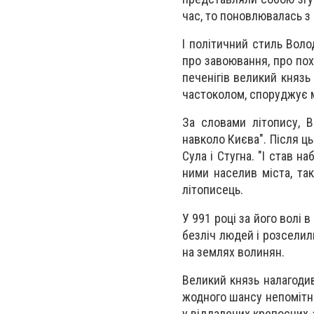
час, то поновлювалась з
І політичний стиль Воло
про завоювання, про пох
печенігів великий князь 
частоколом, споруджує ма
За словами літопису, 
навколо Києва". Після ць
Сула і Стугна. "І став на
ними населив міста, так 
літописець.
У 991 році за його волі
безліч людей і розселил
на землях волинян.
Великий князь налагодив
жодного шансу непомітно
у віддалених крепосних-