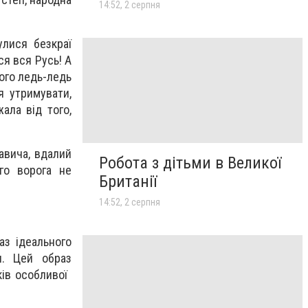
14:52, 2 серпня
улися безкраї
ся вся Русь! А
кого ледь-ледь
я утримувати,
ала від того,
авича, вдалий
Робота з дітьми в Великої
го ворога не
Британії
14:52, 2 серпня
аз ідеального
я. Цей образ
 особливої ​​