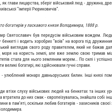
 як глави лицарства, зберіг військовий люд - дружина, др
иївської "імперії Рюриковичів".
то богатирів у ласкавого князя Володимира, 1888 р.
ир Святославич був передусім військовим вождем. Люди
бенкеті і водить хоробрих "воїв" на ворога під дружинни
ський виглядав свого роду правителем, який не бажав дал
д моря на користь землі, але вже землю свою тримав мі
тепів стала для нього земляним морем... По силі і успішн
ти великі богатирі, які здійснювали гучні справи.
- улюблений монарх давньоруських билин. Інші князі по
ди втіхи слуху військових людей на бенкетах та інших ур
 втратила до них смак - європеїзувалась, знайшла собі інш
ини в пам'яті, оскільки любив богатирів - захисників своєї 
 Володимира.