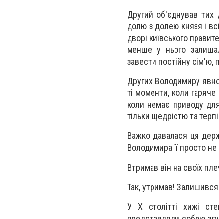
Другий об'єднував тих 
долю з долею князя і вс
дворі київського правит
менше у нього залишал
завести постійну сім'ю, п
Других Володимиру явно
ті моменти, коли гаряче 
коли немає приводу для 
тільки щедрістю та терп
Важко давалася ця держ
Володимира її просто не і
Втримав він на своїх пле
Так, утримав! Залишився 
У X столітті хижі сте
представляли собою згуб