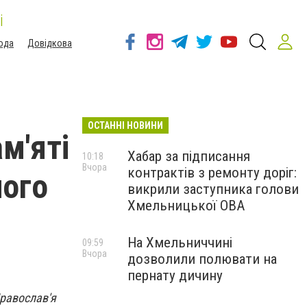
і
ода
Довідкова
ОСТАННІ НОВИНИ
м'яті
Хабар за підписання
10:18
Вчора
контрактів з ремонту доріг:
ного
викрили заступника голови
Хмельницької ОВА
На Хмельниччині
09:59
Вчора
дозволили полювати на
пернату дичину
Православ'я