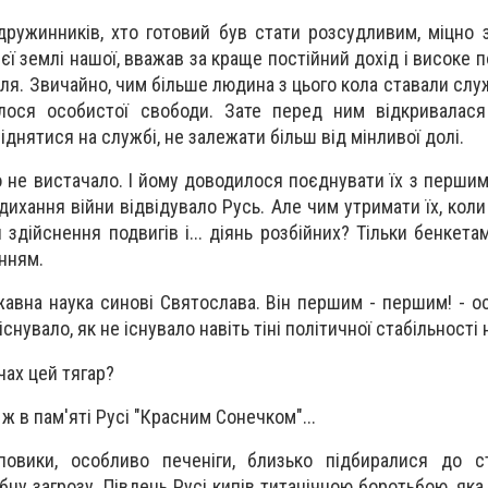
дружинників, хто готовий був стати розсудливим, міцно 
ієї землі нашої, вважав за краще постійний дохід і високе
еля. Звичайно, чим більше людина з цього кола ставали сл
ося особистої свободи. Зате перед ним відкривалася
іднятися на службі, не залежати більш від мінливої ​​долі.
 не вистачало. І йому доводилося поєднувати їх з першим
дихання війни відвідувало Русь. Але чим утримати їх, коли 
здійснення подвигів і... діянь розбійних? Тільки бенкета
інням.
авна наука синові Святослава. Він першим - першим! - ос
снувало, як не існувало навіть тіні політичної стабільності н
чах цей тягар?
ж в пам'яті Русі "Красним Сонечком"...
повики, особливо печеніги, близько підбиралися до ст
ну загрозу. Південь Русі кипів титанічною боротьбою, яка