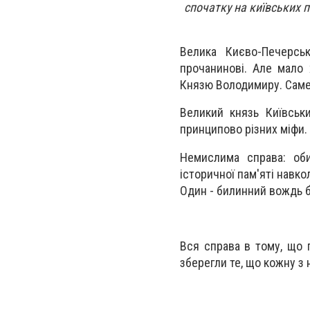
спочатку на київських п
Велика Києво-Печерсь
прочанинові. Але мало
Князю Володимиру. Саме 
Великий князь Київськ
принципово різних міфи. Т
Немислима справа: оби
історичної пам'яті навкол
Один - билинний вождь б
Вся справа в тому, що п
зберегли те, що кожну з 