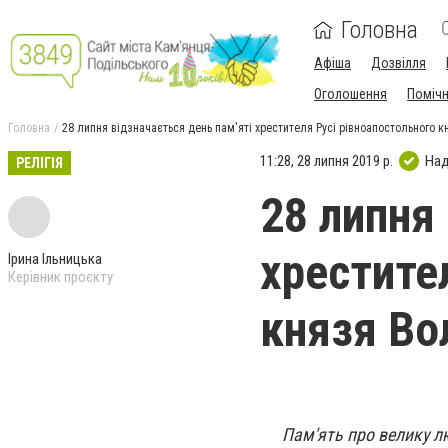
Головна
Афіша
Дозвілля
Оголошення
Поміч
Головна
28 липня відзначається день пам'яті хрестителя Русі рівноапостольного 
11:28, 28 липня 2019 р.
Над
РЕЛІГІЯ
28 липня
хрестите
Ірина Ільницька
Керівник проєкту
князя Во
Пам'ять про велику л