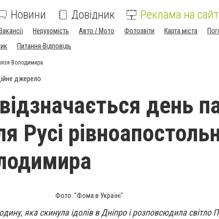
Новини
Довідник
Реклама на сайт
Вакансії
Нерухомість
Авто / Мото
Фотозвіти
Карта міста
Пог
ник
Питання-Відповідь
князя Володимира
ійне джерело
 відзначається день па
ля Русі рівноапостоль
лодимира
Фото: "Фома в Україні"
юдину, яка скинула ідолів в Дніпро і розповсюдила світло 