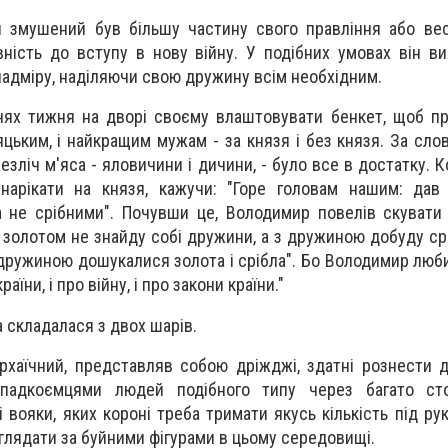
 змушений був більшу частину свого правління або вес
овність до вступу в нову війну. У подібних умовах він в
надміру, наділяючи свою дружину всім необхідним.
 днях тижня на дворі своєму влаштовувати бенкет, щоб п
есяцьким, і найкращим мужам - за князя і без князя. За сло
 безліч м'яса - яловичини і дичини, - було все в достатку. К
 нарікати на князя, кажучи: "Горе головам нашим: дав
 не срібними". Почувши це, Володимир повелів скувати 
і золотом не знайду собі дружини, а з дружиною добуду срі
 з дружиною дошукалися золота і срібла". Бо Володимир люб
аїни, і про війну, і про закони країни."
а складалася з двох шарів.
рхаїчний, представляв собою дріжджі, здатні рознести д
падкоємцями людей подібного типу через багато сто
ві вояки, яких короні треба тримати якусь кількість під р
наглядати за буйними фігурами в цьому середовищі.