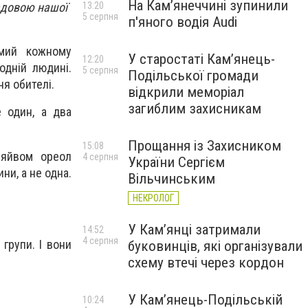
На Камʼянеччині зупинили
ладовою нашої
13:20
5 серпня
п'яного водія Audi
омий кожному
У старостаті Кам’янець-
12:20
одній людині.
5 серпня
Подільської громади
я обителі.
відкрили меморіал
загиблим захисникам
 один, а два
Прощання із Захисником
15:08
сяйвом ореол
4 серпня
України Сергієм
ни, а не одна.
Вільчинським
НЕКРОЛОГ
У Кам’янці затримали
14:52
4 серпня
групи. І вони
буковинців, які організували
схему втечі через кордон
У Кам’янець-Подільській
10:24