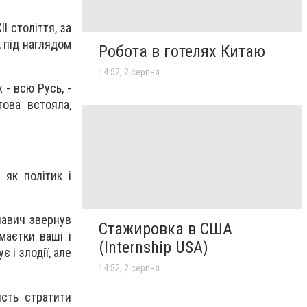
I століття, за
, під наглядом
Робота в готелях Китаю
14:52, 2 серпня
 - всю Русь, -
това встояла,
 як політик і
лавич звернув
Стажировка в США
маєтки ваші і
(Internship USA)
 і злодії, але
14:52, 2 серпня
сть стратити