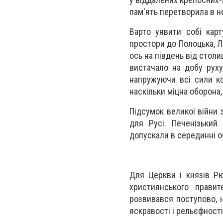
пам'ять перетворила в н
Варто уявити собі карт
простори до Полоцька, Ла
ось на південь від стол
вистачало на добу руху
напружуючи всі сили ко
наскільки міцна оборона,
Підсумок великої війни 
для Русі. Печенізький
допускали в серединні о
Для Церкви і князів Рю
християнського прави
розвивався поступово, н
яскравості і рельєфності