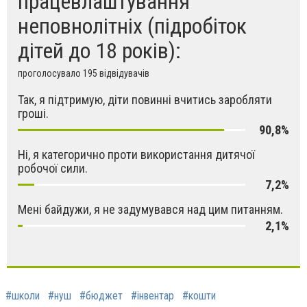
працевлаштування
неповнолітніх (підробіток
дітей до 18 років):
проголосувало 195 відвідувачів
Так, я підтримую, діти повинні вчитись заробляти
гроші.
90,8%
Ні, я категорично проти використання дитячої
робочої сили.
7,2%
Мені байдужи, я не задумувався над цим питанням.
2,1%
#школи
#нуш
#бюджет
#інвентар
#кошти