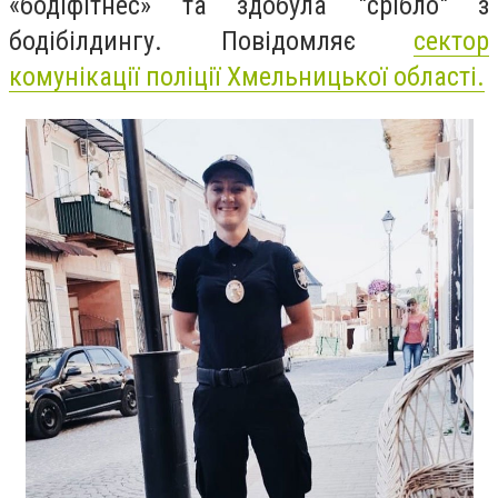
«бодіфітнес» та здобула "срібло" з
бодібілдингу. Повідомляє
сектор
комунікації поліції Хмельницької області.