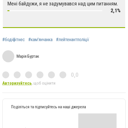
Мені байдужи, я не задумувався над цим питанням.
2,1%
#бодіфітнес
#кам'янчанка
#лейтенантполіції
Марія Буртак
0,0
Авторизуйтесь
, щоб оцінити
Поділіться та підписуйтесь на наші джерела