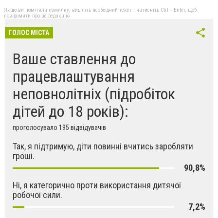
Якщо ви помітили помилку, виділіть необхідний текст і натисніть Ctrl + Enter, щоб
повідомити про це редакцію
ГОЛОС МІСТА
Ваше ставлення до
працевлаштування
неповнолітніх (підробіток
дітей до 18 років):
проголосувало 195 відвідувачів
Так, я підтримую, діти повинні вчитись заробляти
гроші.
90,8%
Ні, я категорично проти використання дитячої
робочої сили.
7,2%