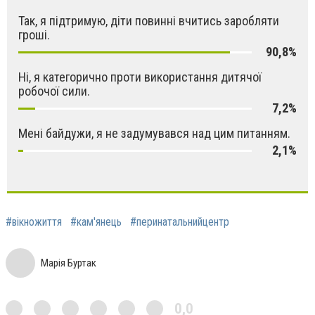
Так, я підтримую, діти повинні вчитись заробляти
гроші.
90,8%
Ні, я категорично проти використання дитячої
робочої сили.
7,2%
Мені байдужи, я не задумувався над цим питанням.
2,1%
#вікножиття
#кам'янець
#перинатальнийцентр
Марія Буртак
0,0