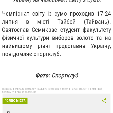
Україну на чемпіонаті світу з сумо.
Чемпіонат світу із сумо проходив 17-24
липня в місті Тайбей (Тайвань).
Святослав Семикрас студент факультету
фізичної культури виборов золото та на
найвищому рівні представив Україну,
повідомляє спортклуб.
Фото:
Спортклуб
Якщо ви помітили помилку, виділіть необхідний текст і натисніть Ctrl + Enter, щоб
повідомити про це редакцію
ГОЛОС МІСТА