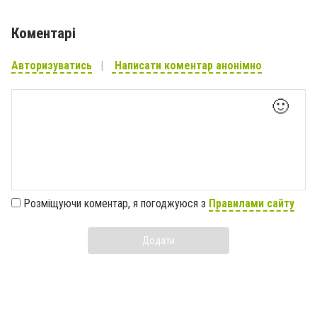
Коментарі
Авторизуватись
Написати коментар анонімно
🙂
Розміщуючи коментар, я погоджуюся з
Правилами сайту
Додати