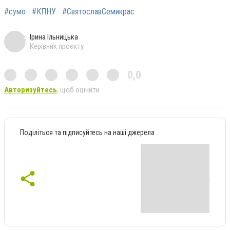
#сумо
#КПНУ
#СвятославСемикрас
Ірина Ільницька
Керівник проєкту
0,0
Авторизуйтесь
, щоб оцінити
Поділіться та підписуйтесь на наші джерела