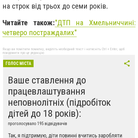
на строк від трьох до семи років.
Читайте також:
"ДТП на Хмельниччині:
четверо постраждалих"
Якщо ви помітили помилку, виділіть необхідний текст і натисніть Ctrl + Enter, щоб
повідомити про це редакцію
ГОЛОС МІСТА
Ваше ставлення до
працевлаштування
неповнолітніх (підробіток
дітей до 18 років):
проголосувало 195 відвідувачів
Так, я підтримую, діти повинні вчитись заробляти