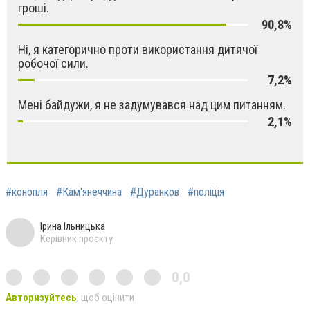
гроші.
90,8%
Ні, я категорично проти використання дитячої
робочої сили.
7,2%
Мені байдужи, я не задумувався над цим питанням.
2,1%
#конопля
#Кам'янеччина
#Дуранков
#поліція
Ірина Ільницька
Керівник проєкту
0,0
Авторизуйтесь
, щоб оцінити