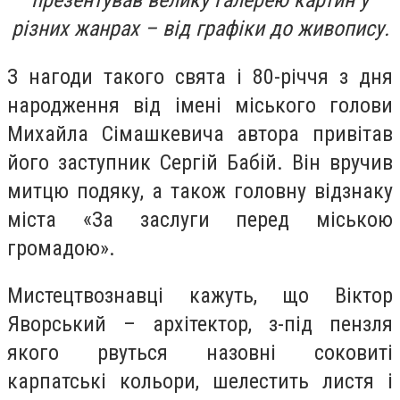
презентував велику галерею картин у
різних жанрах – від графіки до живопису.
З нагоди такого свята і 80-річчя з дня
народження від імені міського голови
Михайла Сімашкевича автора привітав
його заступник Сергій Бабій. Він вручив
митцю подяку, а також головну відзнаку
міста «За заслуги перед міською
громадою».
Мистецтвознавці кажуть, що Віктор
Яворський – архітектор, з-під пензля
якого рвуться назовні соковиті
карпатські кольори, шелестить листя і