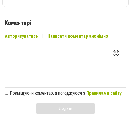
Коментарі
Авторизуватись
Написати коментар анонімно
🙂
Розміщуючи коментар, я погоджуюся з
Правилами сайту
Додати