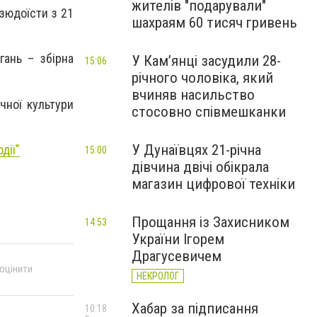
жителів "подарували"
дзюдоїсти з 21
шахраям 60 тисяч гривень
гань – збірна
У Камʼянці засудили 28-
15:06
річного чоловіка, який
вчиняв насильство
чної культури
стосовно співмешканки
У Дунаївцях 21-річна
дії"
15:00
дівчина двічі обікрала
магазин цифрової техніки
Прощання із Захисником
14:53
України Ігорем
Драгусевичем
 оцінити
НЕКРОЛОГ
Хабар за підписання
10:18