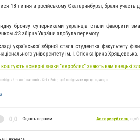
алися 18 липня в російському Єкатеринбурзі, брали участь 
ндну бронзу суперниками українців стали фаворити зма
хунком 4:3 збірна України здобула перемогу.
аді української збірної стала студентка факультету фізи
аціонального університету ім. І. Огієнка Ірина Хрящевська.
и коштують номерні знаки "євроблях" знають кам'янецькі зло
бхідний текст і натисніть Ctrl + Enter, щоб повідомити про це редакцію
а
0,0
Оцініть першим
Авторизуйтесь
, щоб
 наші джерела