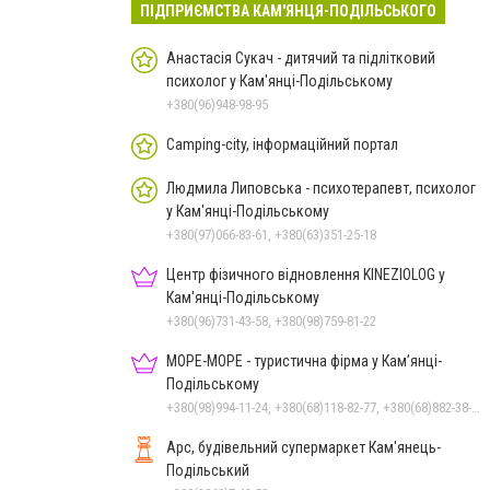
ПІДПРИЄМСТВА КАМ'ЯНЦЯ-ПОДІЛЬСЬКОГО
Анастасія Сукач - дитячий та підлітковий
психолог у Кам'янці-Подільському
+380(96)948-98-95
Camping-city, інформаційний портал
Людмила Липовська - психотерапевт, психолог
у Кам'янці-Подільському
+380(97)066-83-61, +380(63)351-25-18
Центр фізичного відновлення KINEZIOLOG у
Кам'янці-Подільському
+380(96)731-43-58, +380(98)759-81-22
МОРЕ-МОРЕ - туристична фірма у Кам’янці-
Подільському
+380(98)994-11-24, +380(68)118-82-77, +380(68)882-38-28
Арс, будівельний супермаркет Кам'янець-
Подільський