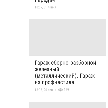
передач
10:57, 31 липня
Гараж сборно-разборной
железный
(металлический). Гараж
из профнастила
159
13:36, 26 липня