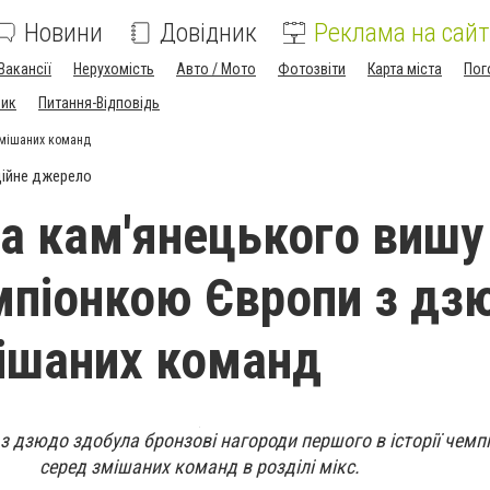
Новини
Довідник
Реклама на сайт
Вакансії
Нерухомість
Авто / Мото
Фотозвіти
Карта міста
Пог
ник
Питання-Відповідь
змішаних команд
ійне джерело
а кам'янецького вишу
мпіонкою Європи з дз
ішаних команд
з дзюдо здобула бронзові нагороди першого в історії чемп
серед змішаних команд в розділі мікс.