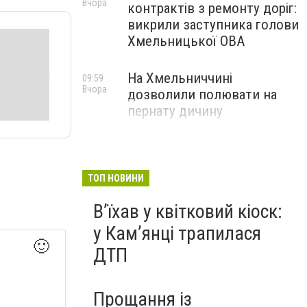
Вчора
контрактів з ремонту доріг:
викрили заступника голови
Хмельницької ОВА
На Хмельниччині
09:59
Вчора
дозволили полювати на
пернату дичину
ТОП НОВИНИ
Вʼїхав у квітковий кіоск:
у Камʼянці трапилася
🙂
ДТП
Прощання із