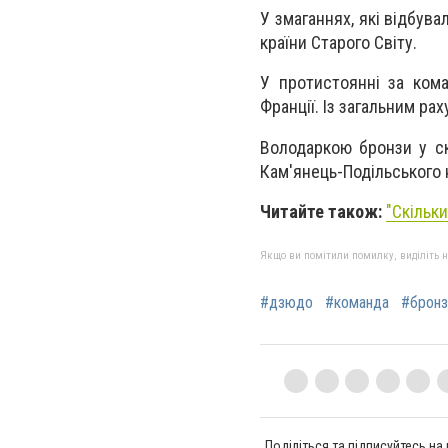
У змаганнях, які відбув
країни Старого Світу.
У протистоянні за кома
Франції. Із загальним ра
Володаркою бронзи у скл
Кам'янець-Подільського н
Читайте також:
"Скільк
Якщо ви помітили помилку, виділіть нео
#дзюдо
#команда
#бронз
Поділіться та підписуйтесь на