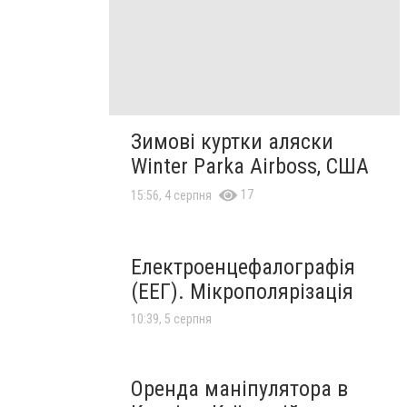
Зимові куртки аляски
Winter Parka Airboss, США
17
15:56, 4 серпня
Електроенцефалографія
(ЕЕГ). Мікрополярізація
10:39, 5 серпня
Оренда маніпулятора в