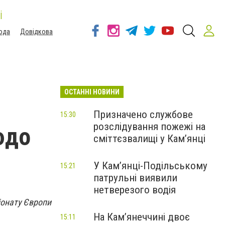
і
ода
Довідкова
ОСТАННІ НОВИНИ
Призначено службове
15:30
розслідування пожежі на
юдо
сміттєзвалищі у Кам’янці
У Кам’янці-Подільському
15:21
патрульні виявили
нетверезого водія
іонату Європи
На Камʼянеччині двоє
15:11