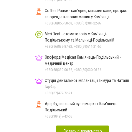
Coffee Pause - кав’ярня, магазин кави, продаж
та оренда кавових машин у Кам’янці-
Подільському
+380(68)050-50-53, +380(67)381-22-87
Meri Dent - стоматологія у Кам’янці-
Подільському та Мельниці-Подільській
+380(96)839-87-82, +380(99)611-21-65
Оксфорд Медікал Кам’янець-Подільський -
медичний центр
+380(68)330-06-36, +380(80)030-06-36
Студія дентальної імплантації Тимура та Наталії
Гарбар
+380(67)477-72-21
Арс, будівельний супермаркет Кам'янець-
Подільський
+380(3849)7-43-58
Додати підприємство