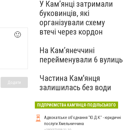
У Кам’янці затримали
буковинців, які
організували схему
втечі через кордон
🙂
На Камʼянеччині
перейменували 6 вулиць
Частина Кам'янця
Додати
залишилась без води
ПІДПРИЄМСТВА КАМ'ЯНЦЯ-ПОДІЛЬСЬКОГО
Адвокатське об'єднання "Ю.Д.К." - юридичні
послуги Хмельниччина
+380(97)008-31-30