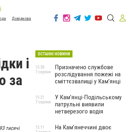
і
ода
Довідкова
ОСТАННІ НОВИНИ
дки і
Призначено службове
15:30
7 серпня
розслідування пожежі на
о за
сміттєзвалищі у Кам’янці
У Кам’янці-Подільському
15:21
7 серпня
патрульні виявили
нетверезого водія
На Камʼянеччині двоє
93 тисячі
15:11