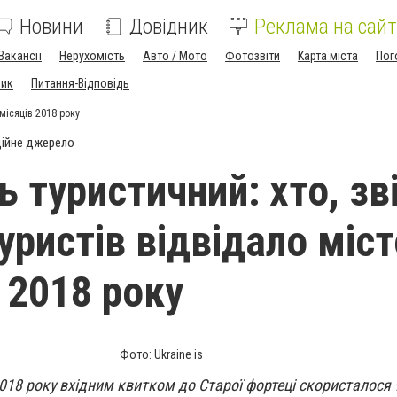
Новини
Довідник
Реклама на сайт
Вакансії
Нерухомість
Авто / Мото
Фотозвіти
Карта міста
Пог
ник
Питання-Відповідь
 місяців 2018 року
ійне джерело
 туристичний: хто, зві
уристів відвідало міст
 2018 року
Фото: Ukraine is
2018 року вхідним квитком до Старої фортеці скористалося 