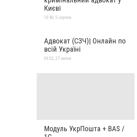
кримінальний адвокат у
Києві
10:40, 5 серпня
Адвокат (СЗЧ)| Онлайн по
всій Україні
09:52, 27 липня
Модуль УкрПошта + BAS /
1C