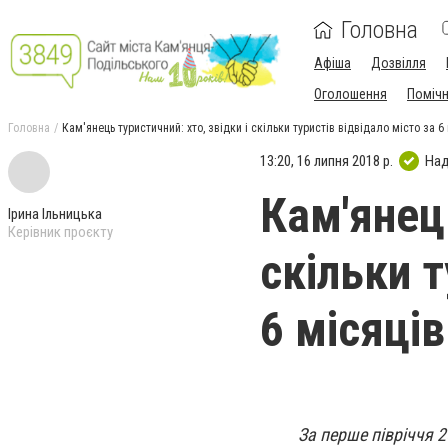
Головна
Афіша
Дозвілля
Оголошення
Поміч
Головна
Кам'янець туристичний: хто, звідки і скільки туристів відвідало місто за 6
13:20, 16 липня 2018 р.
Над
Кам'янець
Ірина Ільницька
Керівник проєкту
скільки т
6 місяців
За перше півріччя 