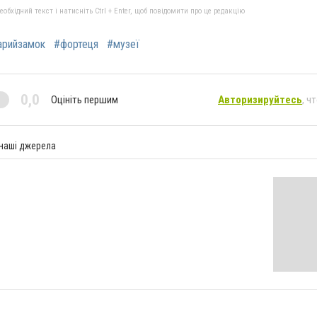
бхідний текст і натисніть Ctrl + Enter, щоб повідомити про це редакцію
арийзамок
#фортеця
#музеї
0,0
Оцініть першим
Авторизируйтесь
, ч
 наші джерела