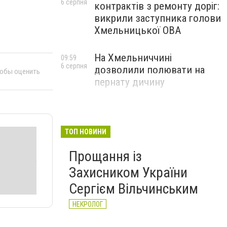
6 серпня
контрактів з ремонту доріг:
викрили заступника голови
Хмельницької ОВА
На Хмельниччині
09:59
6 серпня
дозволили полювати на
тобы оценить
пернату дичину
ТОП НОВИНИ
Прощання із
Захисником України
Сергієм Вільчинським
НЕКРОЛОГ