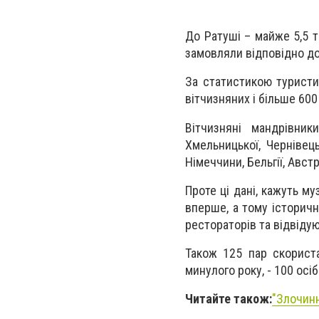
До Ратуші – майже 5,5 т
замовляли відповідно до
За статистикою туристи
вітчизняних і більше 600
Вітчизняні мандрівник
Хмельницької, Чернівець
Німеччини, Бельгії, Австрі
Проте ці дані, кажуть м
вперше, а тому історичн
рестораторів та відвідую
Також 125 пар скорист
минулого року, - 100 осіб
Читайте також:
"Злочинн