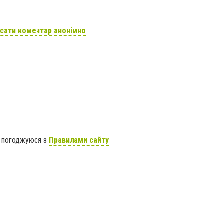
сати коментар анонімно
я погоджуюся з
Правилами сайту