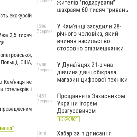
7 серпня
жителів "подарували"
шахраям 60 тисяч гривень
ість екскурсій
У Камʼянці засудили 28-
15:06
7 серпня
річного чоловіка, який
йже 2,5 тисяч
вчиняв насильство
ди.
стосовно співмешканки
опетровської,
 Польщі, США,
У Дунаївцях 21-річна
15:00
7 серпня
дівчина двічі обікрала
магазин цифрової техніки
до Кам’янця не
и готельєрів і
Прощання із Захисником
14:53
7 серпня
України Ігорем
апровадженим
Драгусевичем
НЕКРОЛОГ
чинця"
Хабар за підписання
10:18