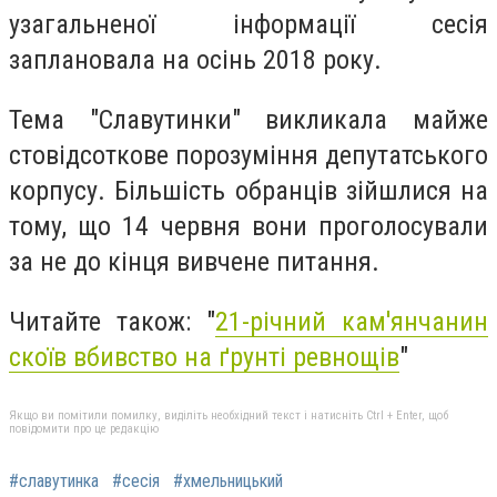
узагальненої інформації сесія
заплановала на осінь 2018 року.
Тема "Славутинки" викликала майже
стовідсоткове порозуміння депутатського
корпусу. Більшість обранців зійшлися на
тому, що 14 червня вони проголосували
за не до кінця вивчене питання.
Читайте також: "
21-річний кам'янчанин
скоїв вбивство на ґрунті ревнощів
"
Якщо ви помітили помилку, виділіть необхідний текст і натисніть Ctrl + Enter, щоб
повідомити про це редакцію
#славутинка
#сесія
#хмельницький