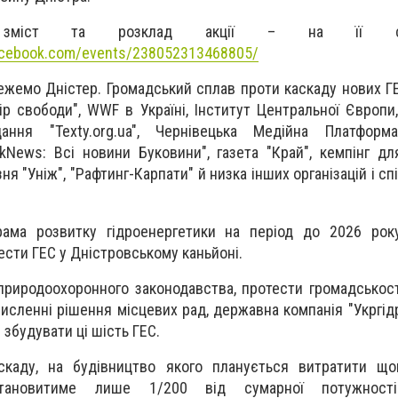
 зміст та розклад акції – на її ст
acebook.com/events/238052313468805/
жемо Дністер. Громадський сплав проти каскаду нових ГЕС
ір свободи", WWF в Україні, Інститут Центральної Європи
дання "Texty.org.ua", Чернівецька Медійна Платформ
kNews: Всі новини Буковини", газета "Край", кемпінг дл
зня "Уніж", "Рафтинг-Карпати" й низка інших організацій і сп
ама розвитку гідроенергетики на період до 2026 рок
ести ГЕС у Дністровському каньйоні.
риродоохоронного законодавства, протести громадськості
численні рішення місцевих рад, державна компанія "Укргід
збудувати ці шість ГЕС.
скаду, на будівництво якого планується витратити щ
становитиме лише 1/200 від сумарної потужності 