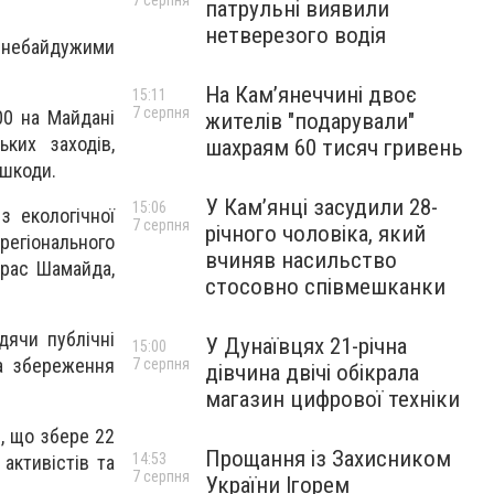
7 серпня
патрульні виявили
нетверезого водія
з небайдужими
На Камʼянеччині двоє
15:11
7 серпня
00 на Майдані
жителів "подарували"
ких заходів,
шахраям 60 тисяч гривень
 шкоди.
У Камʼянці засудили 28-
15:06
з екологічної
7 серпня
річного чоловіка, який
егіонального
вчиняв насильство
арас Шамайда,
стосовно співмешканки
дячи публічні
У Дунаївцях 21-річна
15:00
за збереження
7 серпня
дівчина двічі обікрала
магазин цифрової техніки
, що збере 22
Прощання із Захисником
14:53
активістів та
7 серпня
України Ігорем