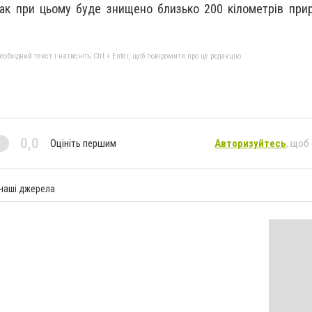
ак при цьому буде знищено близько 200 кілометрів при
бхідний текст і натисніть Ctrl + Enter, щоб повідомити про це редакцію
0,0
Оцініть першим
Авторизуйтесь
, щоб
 наші джерела