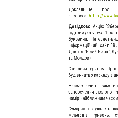
Докладніше про
Facеbook:
https://www.f
Довідково:
Акцію "Збере
підтримують рух "Прост
Буковини, Інтернет-ви
інформаційний сайт "Bu
Дністрі "Білий Бізон", Ку
та Молдови.
Схвалена урядом Прогр
будівництво каскаду з ш
Незважаючи на вимоги п
заперечення екологів і 
намір найближчим часом 
Сумарна потужність ка
мільярдів гривень, 