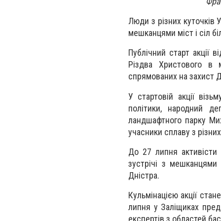
Фра
Люди з різних куточків 
мешканцями міст і сіл бі
Публічний старт акції 
Різдва Христового в м
спрямованих на захист Д
У стартовій акції візь
політики, народний де
ландшафтного парку Мих
учасники сплаву з різни
До 27 липня активісти 
зустрічі з мешканцями 
Дністра.
Кульмінацією акції стан
липня у Заліщиках пред
експертів з областей ба