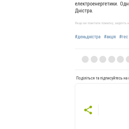
електроенергетики. Одн
Дністра.
Якщо ви помітили помилку, виділіть нео
#деньдністра
#акція
#гес
Поділіться та підписуйтесь на