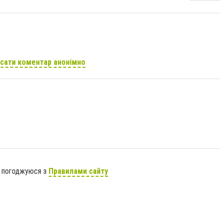
сати коментар анонімно
я погоджуюся з
Правилами сайту