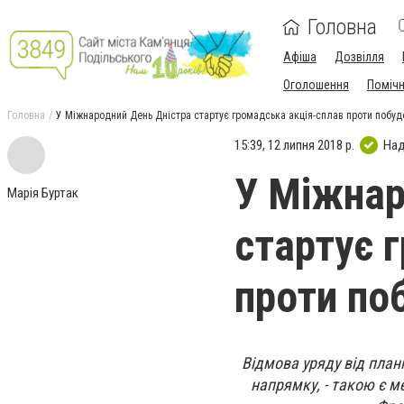
Головна
Афіша
Дозвілля
Оголошення
Поміч
Головна
У Міжнародний День Дністра стартує громадська акція-сплав проти побуд
15:39, 12 липня 2018 р.
Над
У Міжнар
Марія Буртак
стартує 
проти по
Відмова уряду від плані
напрямку, - такою є ме