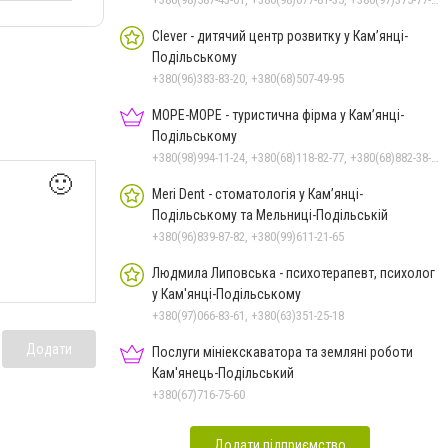
Clever - дитячий центр розвитку у Кам’янці-
Подільському
+380(96)383-83-20, +380(68)507-49-95
МОРЕ-МОРЕ - туристична фірма у Кам’янці-
Подільському
+380(98)994-11-24, +380(68)118-82-77, +380(68)882-38-28
🙂
Meri Dent - стоматологія у Кам’янці-
Подільському та Мельниці-Подільській
+380(96)839-87-82, +380(99)611-21-65
Людмила Липовська - психотерапевт, психолог
у Кам'янці-Подільському
+380(97)066-83-61, +380(63)351-25-18
Додати
Послуги мініекскаватора та земляні роботи
Кам'янець-Подільський
+380(67)716-75-60
Додати підприємство