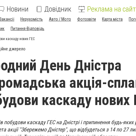
Новини
Довідник
Реклама на сайт
Вакансії
Нерухомість
Авто / Мото
Фотозвіти
Карта міста
Пог
ник
Питання-Відповідь
ови каскаду нових ГЕС
ійне джерело
одний День Дністра
громадська акція-спла
будови каскаду нових
в побудови каскаду ГЕС на Дністрі і припинення будь-яких 
та акції "Збережемо Дністер", що відбудеться з 14 по 27 ли