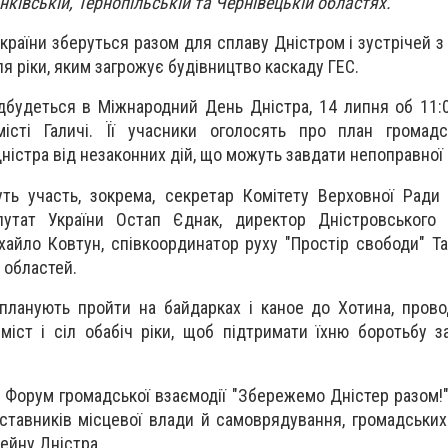
нківській, Тернопільській та Чернівецькій областях.
України зберуться разом для сплаву Дністром і зустрічей 
ля ріки, яким загрожує будівництво каскаду ГЕС.
відбудеться в Міжнародний День Дністра, 14 липня об 11:
істі Галичі. Її учасники оголосять про план громадсь
ністра від незаконних дій, що можуть завдати непоправної
муть участь, зокрема, секретар Комітету Верховної Ради 
путат України Остап Єднак, директор Дністровського р
айло Ковтун, співкоординатор руху "Простір свободи" Т
х областей.
планують пройти на байдарках і каное до Хотина, прово
міст і сіл обабіч ріки, щоб підтримати їхню боротьбу 
е Форум громадської взаємодії "Збережемо Дністер разом!"
ставників місцевої влади й самоврядування, громадських 
сейну Дністра.