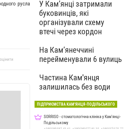
У Кам’янці затримали
родного русла
буковинців, які
організували схему
втечі через кордон
На Камʼянеччині
перейменували 6 вулиць
 оцінити
Частина Кам'янця
залишилась без води
ПІДПРИЄМСТВА КАМ'ЯНЦЯ-ПОДІЛЬСЬКОГО
SORRISO - стоматологічна клініка у Кам'янці-
Подільському
+380(98)587-43-61, +380(98)077-81-35, +380(97)375-77-72, +380(97)982-31-07