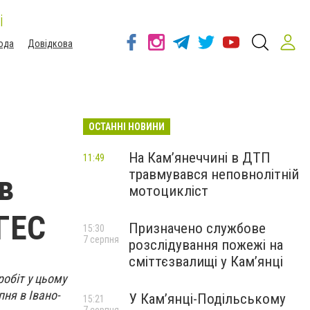
і
ода
Довідкова
ОСТАННІ НОВИНИ
На Кам’янеччині в ДТП
11:49
травмувався неповнолітній
в
мотоцикліст
 ГЕС
Призначено службове
15:30
7 серпня
розслідування пожежі на
сміттєзвалищі у Кам’янці
робіт у цьому
пня в Івано-
У Кам’янці-Подільському
15:21