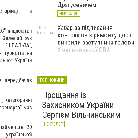
Драгусевичем
орінці в
НЕКРОЛОГ
Хабар за підписання
10:18
" ініціюють і
6 серпня
контрактів з ремонту доріг:
, Зелений рух
викрили заступника голови
а "ШПАЛЬТА",
Хмельницької ОВА
я туристів на
ільнот України
у передбачає
ТОП НОВИНИ
Прощання із
, категоричні
Захисником України
роенерго" має
Сергієм Вільчинським
НЕКРОЛОГ
онайменше 20
української