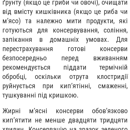
ґрунту (якщо це гриби чи овочі), очищати
від вмісту кишківника (якщо це риба чи
м’ясо) та належно мити продукти, які
готуються для консервування, соління,
запікання в домашніх умовах. Для
перестрахування готові консерви
безпосередньо перед вживанням
рекомендується піддати термічній
обробці, оскільки отрута клостридії
руйнується при кип’ятінні, смаженні,
тушкуванні під кришкою.
Жирні м’ясні консерви обов’язково
кип’ятити не менше двадцяти тридцяти
хвилин. Консервацію на зразок зеленого