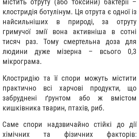
містить отруту (або токсини) бактерії –
клостридія ботулінум. Ця отрута є одної із
найсильніших в природі, за отруту
гримучої змії вона активніша в сотні
тисяч раз. Тому смертельна доза для
людини дуже мізерна – всього 0,3
мікрограма.
Клостридію та її спори можуть містити
практично всі харчові продукти, що
забруднені ґрунтом або ж вмістом
кишківника тварин, птахів, риб.
Саме спори надзвичайно стійкі до дії
хімічних та фізичних факторів: