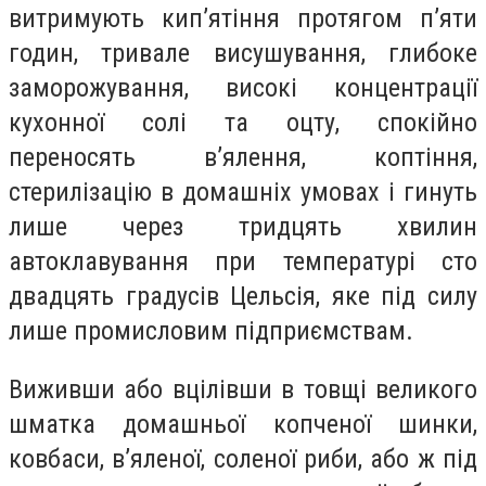
витримують кип’ятіння протягом п’яти
годин, тривале висушування, глибоке
заморожування, високі концентрації
кухонної солі та оцту, спокійно
переносять в’ялення, коптіння,
стерилізацію в домашніх умовах і гинуть
лише через тридцять хвилин
автоклавування при температурі сто
двадцять градусів Цельсія, яке під силу
лише промисловим підприємствам.
Виживши або вцілівши в товщі великого
шматка домашньої копченої шинки,
ковбаси, в’яленої, соленої риби, або ж під