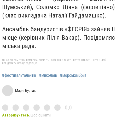
Шумський), Соломко Діана (фортепіано)
(клас викладача Наталії Гайдамашко).
Ансамбль бандуристів «ФЕЄРІЯ» зайняв ІІ
місце (керівник Лілія Вакар). Повідомляє
міська рада.
Якщо ви помітили помилку, виділіть необхідний текст і натисніть Ctrl + Enter, щоб
повідомити про це редакцію
#фестивальталантів
#миколаїв
#морськийбриз
Марія Буртак
0,0
Авторизуйтесь
, щоб оцінити