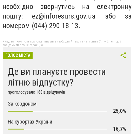
необхідно звернутись на електронну
пошту:
ez@inforesurs.gov.ua
або за
номером (044) 290-18-13.
Якщо ви помітили помилку, виділіть необхідний текст і натисніть Ctrl + Enter, щоб
повідомити про це редакцію
ГОЛОС МІСТА
Де ви плануєте провести
літню відпустку?
проголосувало 168 відвідувачів
За кордоном
25,0%
На курортах України
16,7%