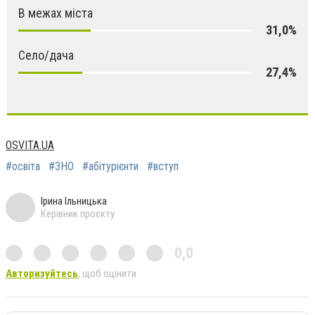
В межах міста
31,0%
Село/дача
27,4%
OSVITA.UA
#освіта
#ЗНО
#абітурієнти
#вступ
Ірина Ільницька
Керівник проєкту
0,0
Авторизуйтесь
, щоб оцінити