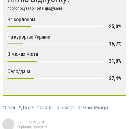
проголосувало 168 відвідувачів
За кордоном
25,0%
На курортах України
16,7%
В межах міста
31,0%
Село/дача
27,4%
#Сокіл
#Джура
#СЗОШ5
#школярі
#патріотичнагра
Ірина Ільницька
Керівник проєкту