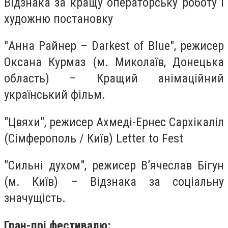
Відзнака за кращу операторську роботу і
художню постановку
"Анна Райнер – Darkest of Blue", режисер
Оксана Курмаз (м. Миколаїв, Донецька
область) – Кращий анімаційний
український фільм.
"Цвяхи", режисер Ахмеді-Ернес Сархікаліл
(Сімферополь / Київ) Letter to Fest
"Сильні духом", режисер В’ячеслав Бігун
(м. Київ) – Відзнака за соціальну
значущість.
Гран-прі фестивалю: