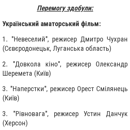
Перемогу здобули:
Український аматорський фільм:
1. "Невеселий", режисер Дмитро Чухран
(Сєвєродонецьк, Луганська область)
2. "Довкола кіно", режисер Олександр
Шеремета (Київ)
3. "Наперстки", режисер Орест Смілянець
(Київ)
3. "Рівновага", режисер Устин Данчук
(Херсон)