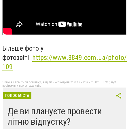
Більше фото у
фотозвіті:
https://www.3849.com.ua/photo/
109
Якщо ви помітили помилку, виділіть необхідний текст і натисніть Ctrl + Enter, щоб
повідомити про це редакцію
ГОЛОС МІСТА
Де ви плануєте провести
літню відпустку?