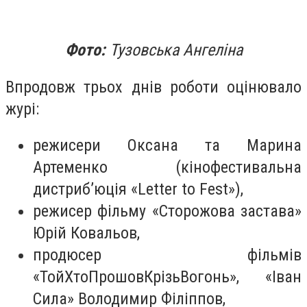
Фото:
Тузовська Ангеліна
Впродовж трьох днів роботи оцінювало
журі:
режисери Оксана та Марина
Артеменко (кінофестивальна
дистриб’юція «Letter to Fest»),
режисер фільму «Сторожова застава»
Юрій Ковальов,
продюсер фільмів
«ТойХтоПрошовКрізьВогонь», «Іван
Сила» Володимир Філіппов,