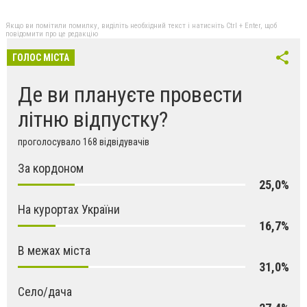
Якщо ви помітили помилку, виділіть необхідний текст і натисніть Ctrl + Enter, щоб
повідомити про це редакцію
ГОЛОС МІСТА
Де ви плануєте провести
літню відпустку?
проголосувало 168 відвідувачів
За кордоном
25,0%
На курортах України
16,7%
В межах міста
31,0%
Село/дача