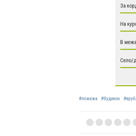
За ко
На кур
В межа
Село/
#пожежа
#будинок
#врубл