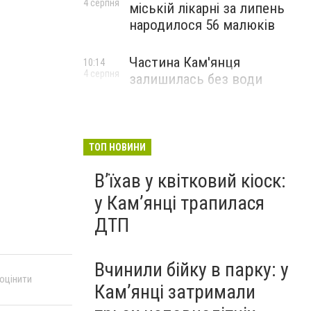
4 серпня
міській лікарні за липень
народилося 56 малюків
Частина Кам'янця
10:14
4 серпня
залишилась без води
ТОП НОВИНИ
Вʼїхав у квітковий кіоск:
у Камʼянці трапилася
ДТП
Вчинили бійку в парку: у
 оцінити
Кам’янці затримали