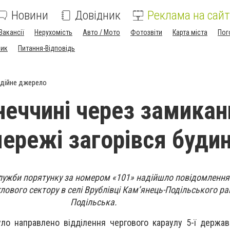
Новини
Довідник
Реклама на сайт
Вакансії
Нерухомість
Авто / Мото
Фотозвіти
Карта міста
Пог
ник
Питання-Відповідь
дійне джерело
неччині через замикан
ережі загорівся буди
Служби порятунку за номером «101» надійшло повідомленн
лового сектору в селі Врублівці Кам’янець-Подільського ра
Подільська.
ло направлено відділення чергового караулу 5-ї держа