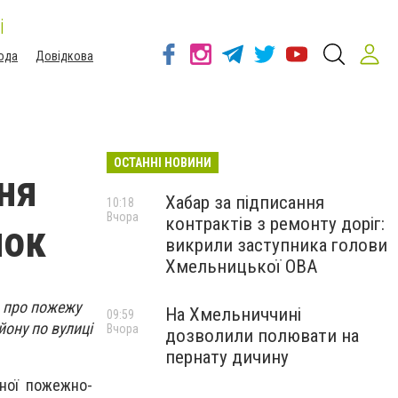
і
ода
Довідкова
ОСТАННІ НОВИНИ
ня
Хабар за підписання
10:18
Вчора
контрактів з ремонту доріг:
нок
викрили заступника голови
Хмельницької ОВА
я про пожежу
На Хмельниччині
09:59
йону по вулиці
Вчора
дозволили полювати на
пернату дичину
вної пожежно-