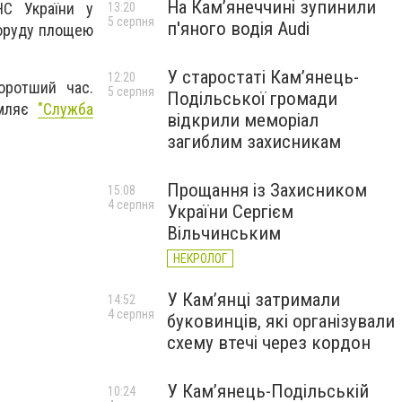
На Камʼянеччині зупинили
НС України у
13:20
5 серпня
п'яного водія Audi
поруду площею
У старостаті Кам’янець-
12:20
оротший час.
5 серпня
Подільської громади
омляє
"Служба
відкрили меморіал
загиблим захисникам
Прощання із Захисником
15:08
4 серпня
України Сергієм
Вільчинським
НЕКРОЛОГ
У Кам’янці затримали
14:52
4 серпня
буковинців, які організували
схему втечі через кордон
У Кам’янець-Подільській
10:24