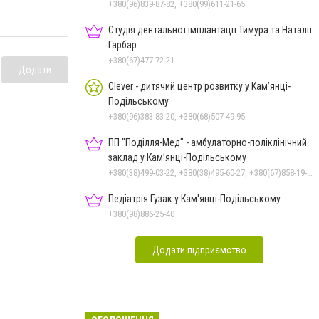
+380(96)839-87-82, +380(99)611-21-65
Студія дентальної імплантації Тимура та Наталії
Гарбар
+380(67)477-72-21
Додати
Clever - дитячий центр розвитку у Кам’янці-
Подільському
+380(96)383-83-20, +380(68)507-49-95
ПП "Поділля-Мед" - амбулаторно-поліклінічний
заклад у Кам’янці-Подільському
+380(38)499-03-22, +380(38)495-60-27, +380(67)858-19-75
Педіатрія Гузак у Кам'янці-Подільському
+380(98)886-25-40
Додати підприємство