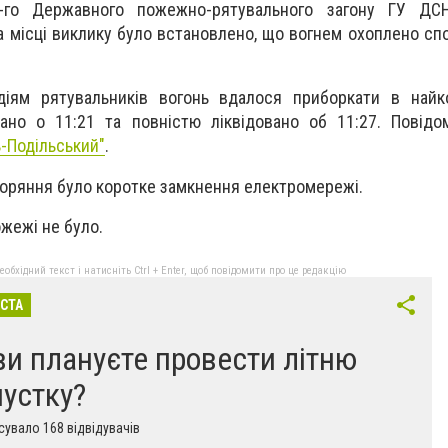
2-го Державного пожежно-рятувального загону ГУ ДС
На місці виклику було встановлено, що вогнем охоплено с
іям рятувальників вогонь вдалося приборкати в найк
ано о 11:21 та повністю ліквідовано об 11:27. Повід
-Подільський"
.
оряння було коротке замкнення електромережі.
жежі не було.
бхідний текст і натисніть Ctrl + Enter, щоб повідомити про це редакцію
ІСТА
ви плануєте провести літню
пустку?
увало 168 відвідувачів