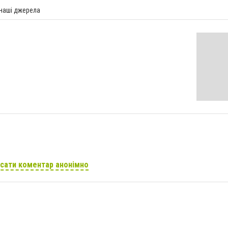
 наші джерела
сати коментар анонімно