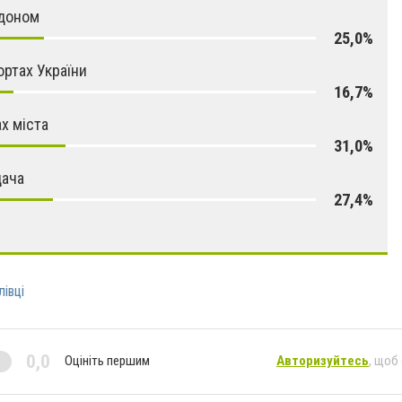
рдоном
25,0%
ортах України
16,7%
х міста
31,0%
дача
27,4%
івці
0,0
Оцініть першим
Авторизуйтесь
, щоб