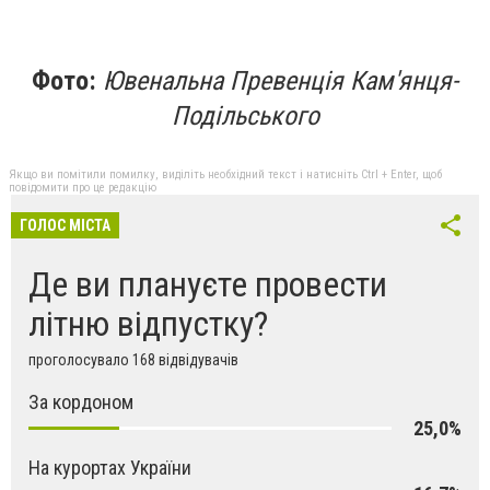
Фото:
Ювенальна Превенція Кам'янця-
Подільського
Якщо ви помітили помилку, виділіть необхідний текст і натисніть Ctrl + Enter, щоб
повідомити про це редакцію
ГОЛОС МІСТА
Де ви плануєте провести
літню відпустку?
проголосувало 168 відвідувачів
За кордоном
25,0%
На курортах України