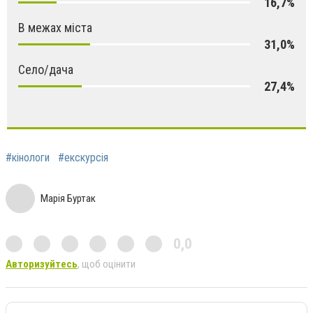
16,7%
В межах міста
31,0%
Село/дача
27,4%
#кінологи
#екскурсія
Марія Буртак
0,0
Авторизуйтесь
, щоб оцінити