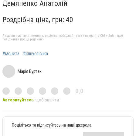
Демяненко Анатолій
Роздрібна ціна, грн: 40
Якщо ви помітили помилку, виділіть необхідний текст і натисніть Ctrl + Enter, щоб
повідомити про це редакцію
#монета
#кпнуогієнка
Марія Буртак
0,0
Авторизуйтесь
, щоб оцінити
Поділіться та підписуйтесь на наші джерела