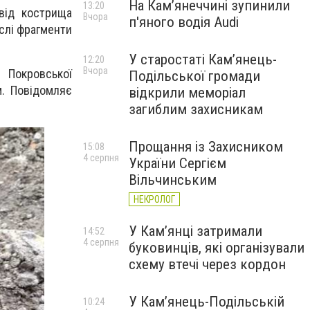
На Камʼянеччині зупинили
13:20
від кострища
Вчора
п'яного водія Audi
ислі фрагменти
У старостаті Кам’янець-
12:20
Вчора
 Покровської
Подільської громади
м. Повідомляє
відкрили меморіал
загиблим захисникам
Прощання із Захисником
15:08
4 серпня
України Сергієм
Вільчинським
НЕКРОЛОГ
У Кам’янці затримали
14:52
4 серпня
буковинців, які організували
схему втечі через кордон
У Кам’янець-Подільській
10:24