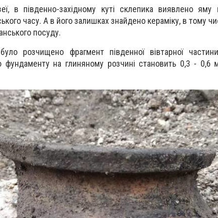
еї, в південно-західному куті склепика виявлено яму 
кого часу. А в його залишках знайдено кераміку, в тому ч
анського посуду.
було розчищено фрагмент південної вівтарної частини
о фундаменту на глиняному розчині становить 0,3 - 0,6 