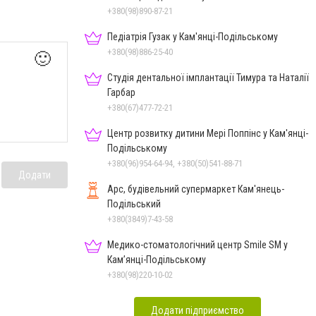
+380(98)890-87-21
Педіатрія Гузак у Кам'янці-Подільському
+380(98)886-25-40
🙂
Студія дентальної імплантації Тимура та Наталії
Гарбар
+380(67)477-72-21
Центр розвитку дитини Мері Поппінс у Кам'янці-
Подільському
+380(96)954-64-94, +380(50)541-88-71
Додати
Арс, будівельний супермаркет Кам'янець-
Подільський
+380(3849)7-43-58
Медико-стоматологічний центр Smile SM у
Кам’янці-Подільському
+380(98)220-10-02
Додати підприємство