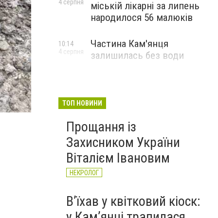
4 серпня
міській лікарні за липень
народилося 56 малюків
Частина Кам'янця
10:14
4 серпня
залишилась без води
ТОП НОВИНИ
Прощання із
Захисником України
Віталієм Івановим
НЕКРОЛОГ
Вʼїхав у квітковий кіоск:
у Камʼянці трапилася