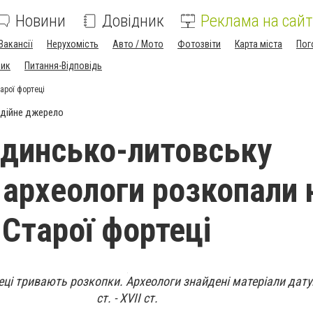
Новини
Довідник
Реклама на сайт
Вакансії
Нерухомість
Авто / Мото
Фотозвіти
Карта міста
Пог
ник
Питання-Відповідь
арої фортеці
дійне джерело
динсько-литовську
 археологи розкопали 
 Старої фортеці
еці тривають розкопки. Археологи знайдені матеріали датую
ст. - ХVІІ ст.