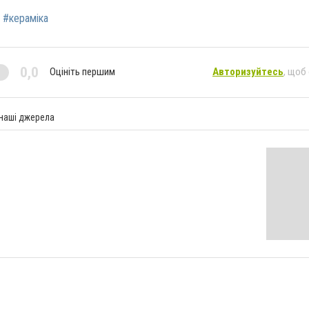
#кераміка
0,0
Оцініть першим
Авторизуйтесь
, щоб
 наші джерела