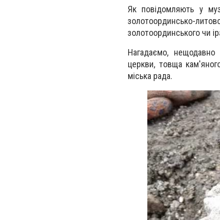
Як повідомляють у муз
золотоординсько-литовсь
золотоординського чи ір
Нагадаємо, нещодавно 
церкви, товща кам'яног
міська рада.