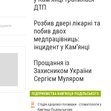
ДТП
Розбив двері лікарні та
 оцінити
побив двох
медпрацівниць:
інцидент у Кам'янці
Прощання із
Захисником України
Сергієм Муляром
ПІДПРИЄМСТВА КАМ'ЯНЦЯ-ПОДІЛЬСЬКОГО
Студія здорової посмішки - стоматологія у
Кам’янці-Подільському