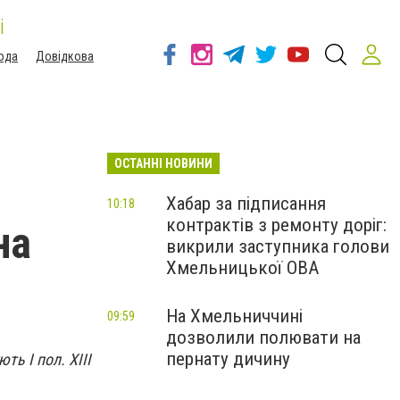
і
ода
Довідкова
ОСТАННІ НОВИНИ
Хабар за підписання
10:18
контрактів з ремонту доріг:
на
викрили заступника голови
Хмельницької ОВА
На Хмельниччині
09:59
дозволили полювати на
пернату дичину
ть І пол. ХІІІ