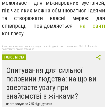
можливості для міжнародних зустрічей,
під час яких можна обмінюватися ідеями
та створювати власні мережі для
співпраці, повідомляється
на сайті
конгресу.
Якщо ви помітили помилку, виділіть необхідний текст і натисніть Ctrl + Enter, щоб
повідомити про це редакцію
ГОЛОС МІСТА
Опитування для сильної
половини людства: на що ви
звертаєте увагу при
знайомстві з жінками?
проголосувало 245 відвідувачів