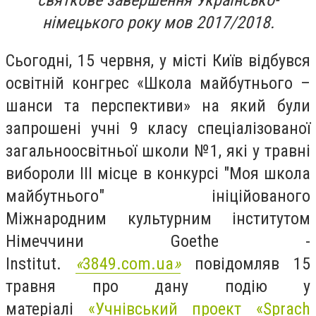
святкове завершення Українсько-
німецького року мов 2017/2018.
Сьогодні, 15 червня, у місті Київ відбувся
освітній конгрес «Школа майбутнього –
шанси та перспективи» на який були
запрошені учні 9 класу спеціалізованої
загальноосвітньої школи №1, які у травні
вибороли III місце в конкурсі "Моя школа
майбутнього" ініційованого
Міжнародним культурним інститутом
Німеччини Goethe -
Institut.
«
3849.com.ua
»
повідомляв 15
травня про дану подію у
матеріалі
«Учнівський проект «Sprach