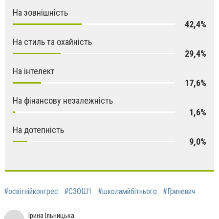
На зовнішність
42,4%
На стиль та охайність
29,4%
На інтелект
17,6%
На фінансову незалежність
1,6%
На дотепність
9,0%
#освітнійконгрес
#СЗОШ1
#школамйбітнього
#Гриневич
Ірина Ільницька