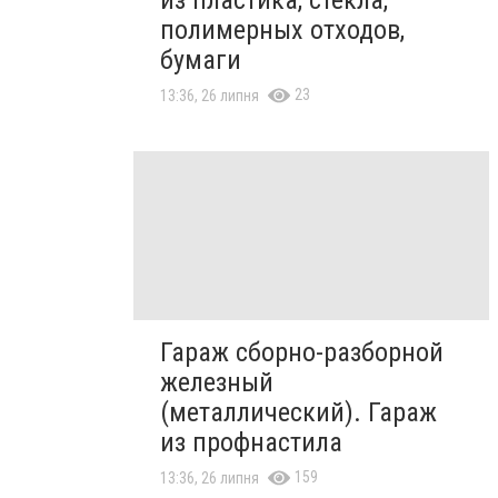
полимерных отходов,
бумаги
23
13:36, 26 липня
Гараж сборно-разборной
железный
(металлический). Гараж
из профнастила
159
13:36, 26 липня