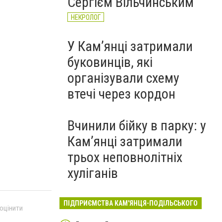
Сергієм Вільчинським
НЕКРОЛОГ
У Кам’янці затримали
буковинців, які
організували схему
втечі через кордон
Вчинили бійку в парку: у
Кам’янці затримали
трьох неповнолітніх
хуліганів
ПІДПРИЄМСТВА КАМ'ЯНЦЯ-ПОДІЛЬСЬКОГО
 оцінити