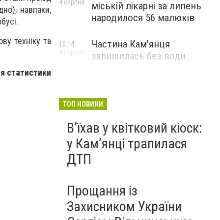
4 серпня
міській лікарні за липень
но), навпаки,
народилося 56 малюків
бусі.
ву техніку та
Частина Кам'янця
10:14
4 серпня
залишилась без води
ня статистики
ТОП НОВИНИ
Вʼїхав у квітковий кіоск:
у Камʼянці трапилася
ДТП
Прощання із
Захисником України