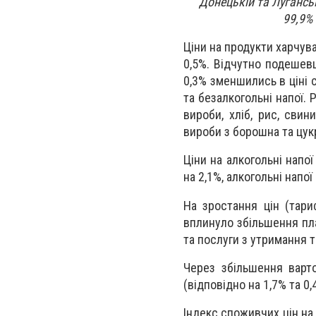
Донецькій та Лугансь
99,9% 
Ціни на продукти харчува
0,5%. Відчутно подешевша
0,3% зменшились в ціні с
та безалкогольні напої.
вироби, хліб, рис, свин
вироби з борошна та цук
Ціни на алкогольні напо
на 2,1%, алкогольні напої 
На зростання цін (тари
вплинуло збільшення пла
та послуги з утримання 
Через збільшення варто
(відповідно на 1,7% та 0
Індекс споживчих цін на