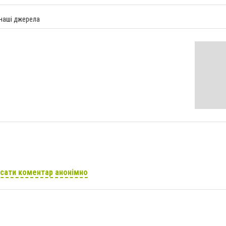
 наші джерела
сати коментар анонімно