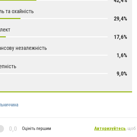
42,4%
ль та охайність
29,4%
елект
17,6%
ансову незалежність
1,6%
епність
9,0%
ьниччина
0,0
Оцініть першим
Авторизуйтесь
, щоб