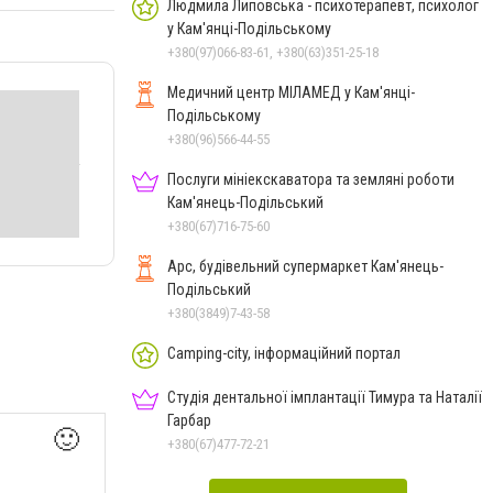
Людмила Липовська - психотерапевт, психолог
у Кам'янці-Подільському
+380(97)066-83-61, +380(63)351-25-18
Медичний центр МІЛАМЕД у Кам'янці-
Подільському
+380(96)566-44-55
Послуги мініекскаватора та земляні роботи
Кам'янець-Подільський
+380(67)716-75-60
Арс, будівельний супермаркет Кам'янець-
Подільський
+380(3849)7-43-58
Camping-city, інформаційний портал
Студія дентальної імплантації Тимура та Наталії
Гарбар
🙂
+380(67)477-72-21