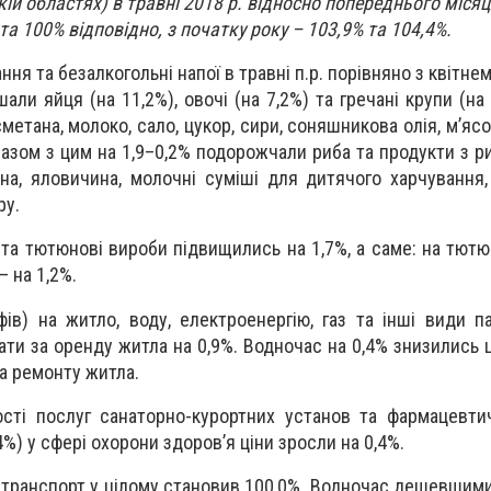
кій областях) в травні 2018 р. відносно попереднього міся
та 100% відповідно, з початку року – 103,9% та 104,4%.
ння та безалкогольні напої в травні п.р. порівняно з квітне
ли яйця (на 11,2%), овочі (на 7,2%) та гречані крупи (на 
метана, молоко, сало, цукор, сири, соняшникова олія, м’ясо
 Разом з цим на 1,9–0,2% подорожчали риба та продукти з р
ина, яловичина, молочні суміші для дитячого харчування,
ру.
ї та тютюнові вироби підвищились на 1,7%, а саме: на тют
– на 1,2%.
фів) на житло, воду, електроенергію, газ та інші види п
ти за оренду житла на 0,9%. Водночас на 0,4% знизились ц
та ремонту житла.
сті послуг санаторно-курортних установ та фармацевтич
,4%) у сфері охорони здоров’я ціни зросли на 0,4%.
 транспорт у цілому становив 100,0%. Водночас дешевшими