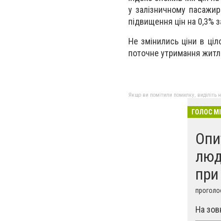
у залізничному пасажирс
підвищення цін на 0,3% з
Не змінились ціни в ціл
поточне утримання житла,
Якщо ви помітили помилку, виділіть нео
ГОЛОС М
Опи
люд
при
проголос
На зов