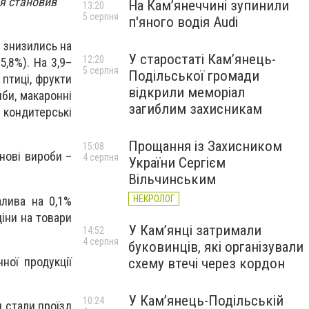
ця становив
На Камʼянеччині зупинили
13:20
5 серпня
п'яного водія Audi
м знизились на
У старостаті Кам’янець-
12:20
5,8%). На 3,9–
5 серпня
Подільської громади
 птиці, фрукти
відкрили меморіал
иби, макаронні
загиблим захисникам
 кондитерські
Прощання із Захисником
15:08
юнові вироби –
4 серпня
України Сергієм
Вільчинським
НЕКРОЛОГ
алива на 0,1%
іни на товари
У Кам’янці затримали
14:52
4 серпня
буковинців, які організували
ної продукції
схему втечі через кордон
У Кам’янець-Подільській
10:24
 стали проїзд