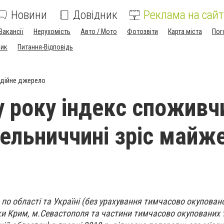
Новини
Довідник
Реклама на сайт
Вакансії
Нерухомість
Авто / Мото
Фотозвіти
Карта міста
Пог
ник
Питання-Відповідь
дійне джерело
у року індекс споживч
мельниччині зріс майж
 по області та Україні (без урахування тимчасово окуповано
и Крим, м.Севастополя та частини тимчасово окупованих т