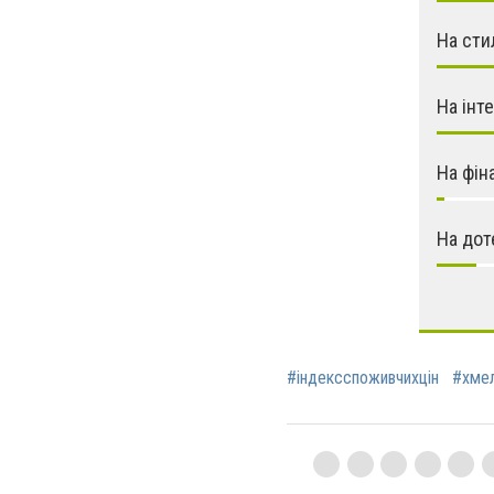
На сти
На інт
На фін
На дот
#індексспоживчихцін
#хмел