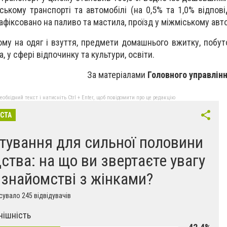
ькому транспорті та автомобілі (на 0,5% та 1,0% відповід
афіксовано на паливо та мастила, проїзд у міжміському авто
ому на одяг і взуття, предмети домашнього вжитку, побуто
 у сфері відпочинку та культури, освіти.
За матеріалами
Головного управлін
бхідний текст і натисніть Ctrl + Enter, щоб повідомити про це редакцію
ІСТА
тування для сильної половини
ства: на що ви звертаєте увагу
 знайомстві з жінками?
увало 245 відвідувачів
нішність