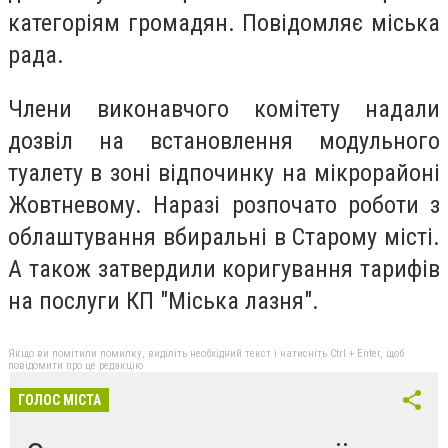
категоріям громадян. Повідомляє міська
рада.
Члени виконавчого комітету надали
дозвіл на встановлення модульного
туалету в зоні відпочинку на мікрорайоні
Жовтневому. Наразі розпочато роботи з
облаштування вбиральні в Старому місті.
А також затвердили коригування тарифів
на послуги КП "Міська лазня".
Якщо ви помітили помилку, виділіть необхідний текст і натисніть Ctrl + Enter, щоб
повідомити про це редакцію
ГОЛОС МІСТА