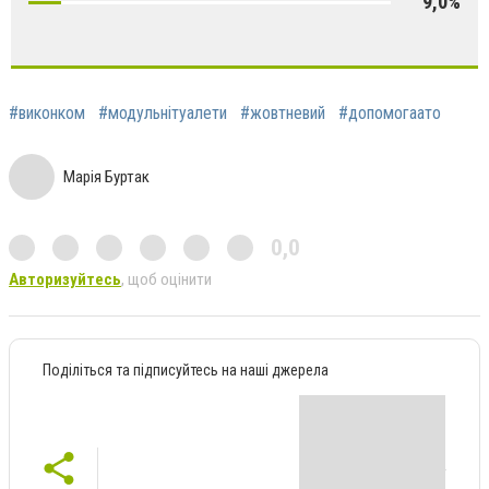
9,0%
#виконком
#модульнітуалети
#жовтневий
#допомогаато
Марія Буртак
0,0
Авторизуйтесь
, щоб оцінити
Поділіться та підписуйтесь на наші джерела