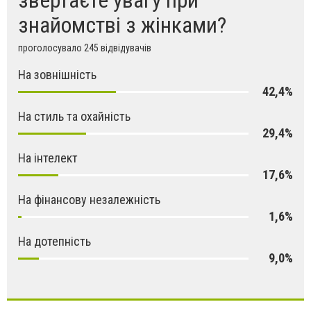
звертаєте увагу при
знайомстві з жінками?
проголосувало 245 відвідувачів
На зовнішність
42,4%
На стиль та охайність
29,4%
На інтелект
17,6%
На фінансову незалежність
1,6%
На дотепність
9,0%