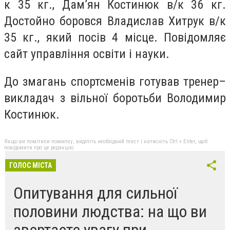
к 35 кг., Дам’ян Костинюк в/к 36 кг.
Достойно боровся Владислав Хитрук в/к
35 кг., який посів 4 місце. Повідомляє
сайт управління освіти і науки.
До змагань спортсменів готував тренер–
викладач з вільної боротьби Володимир
Костинюк.
Якщо ви помітили помилку, виділіть необхідний текст і натисніть Ctrl + Enter, щоб
повідомити про це редакцію
ГОЛОС МІСТА
Опитування для сильної
половини людства: на що ви