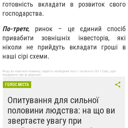
готовність вкладати в розвиток свого
господарства.
По-третє
, ринок – це єдиний спосіб
привабити зовнішніх інвесторів, які
ніколи не прийдуть вкладати гроші в
наші сірі схеми.
Якщо ви помітили помилку, виділіть необхідний текст і натисніть Ctrl + Enter, щоб
повідомити про це редакцію
ГОЛОС МІСТА
Опитування для сильної
половини людства: на що ви
звертаєте увагу при