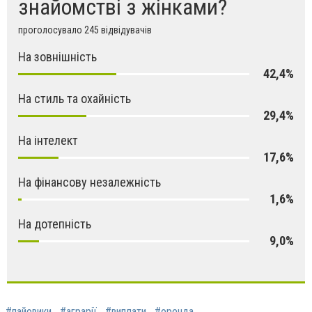
знайомстві з жінками?
проголосувало 245 відвідувачів
На зовнішність
42,4%
На стиль та охайність
29,4%
На інтелект
17,6%
На фінансову незалежність
1,6%
На дотепність
9,0%
#пайовики
#аграрії
#виплати
#оренда