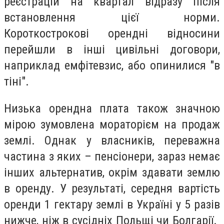
реєстрацій на квартал відразу після
встановлення цієї норми.
Короткострокові орендні відносини
перейшли в інші цивільні договори,
наприклад емфітевзис, або опинилися "в
тіні".
Низька орендна плата також значною
мірою зумовлена мораторієм на продаж
землі. Однак у власників, переважна
частина з яких – пенсіонери, зараз немає
інших альтернатив, окрім здавати землю
в оренду. У результаті, середня вартість
оренди 1 гектару землі в Україні у 5 разів
нижче, ніж в сусідніх Польщі чи Болгарії.