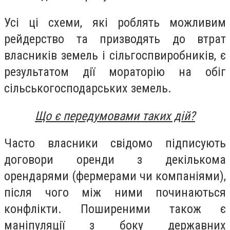
Усі ці схеми, які роблять можливим
рейдерство та призводять до втрат
власників земель і сільгоспвиробників, є
результатом дії мораторію на обіг
сільськогосподарських земель.
Що є передумовами таких дій?
Часто власники свідомо підписують
договори оренди з декількома
орендарями (фермерами чи компаніями),
після чого між ними починаються
конфлікти. Поширеними також є
маніпуляції з боку державних