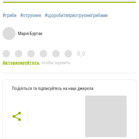
#гриби
#отруєння
#щоробитиприотруєннігрибами
Марія Буртак
0,0
Авторизируйтесь
, чтобы оценить
Поділіться та підписуйтесь на наші джерела