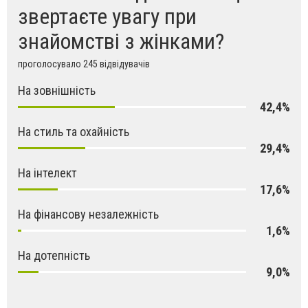
звертаєте увагу при
знайомстві з жінками?
проголосувало 245 відвідувачів
На зовнішність
42,4%
На стиль та охайність
29,4%
На інтелект
17,6%
На фінансову незалежність
1,6%
На дотепність
9,0%