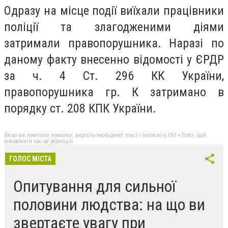
Одразу на місце події виїхали працівники
поліції та злагодженими діями
затримали правопорушника. Наразі по
даному факту внесенно відомості у ЄРДР
за ч. 4 Ст. 296 КК України,
правопорушника гр. К затримано в
порядку ст. 208 КПК України.
Якщо ви помітили помилку, виділіть необхідний текст і натисніть Ctrl + Enter, щоб
повідомити про це редакцію
ГОЛОС МІСТА
Опитування для сильної
половини людства: на що ви
звертаєте увагу при