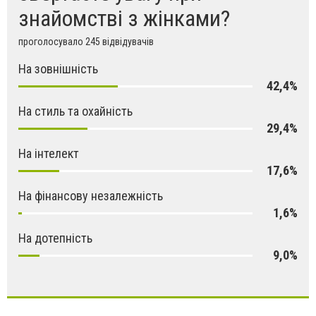
знайомстві з жінками?
проголосувало 245 відвідувачів
На зовнішність
42,4%
На стиль та охайність
29,4%
На інтелект
17,6%
На фінансову незалежність
1,6%
На дотепність
9,0%