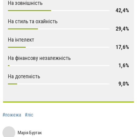
На зовнішність
42,4%
На стиль та охайність
29,4%
На інтелект
17,6%
На фінансову незалежність
1,6%
На дотепність
9,0%
#пожежа
#ліс
Марія Буртак