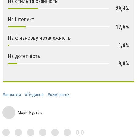
На стиль та охайність
29,4%
На інтелект
17,6%
На фінансову незалежність
1,6%
На дотепність
9,0%
#пожежа
#будинок
#кам'янець
Марія Буртак
0,0