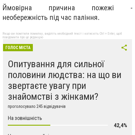
Ймовірна причина пожежі -
необережність під час паління.
Якщо ви помітили помилку, виділіть необхідний текст і натисніть Ctrl + Enter, щоб
повідомити про це редакцію
ГОЛОС МІСТА
Опитування для сильної
половини людства: на що ви
звертаєте увагу при
знайомстві з жінками?
проголосувало 245 відвідувачів
На зовнішність
42,4%