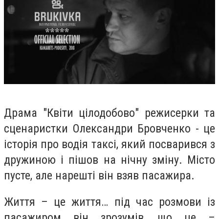
Драма "Квіти цілодобово" режисерки та
сценаристки Олександри Бровченко - це
історія про водія таксі, який посварився з
дружиною і пішов на нічну зміну. Місто
пусте, але нарешті він взяв пасажира.
Життя – це життя… під час розмови із
пасажиром він зрозумів, що це –