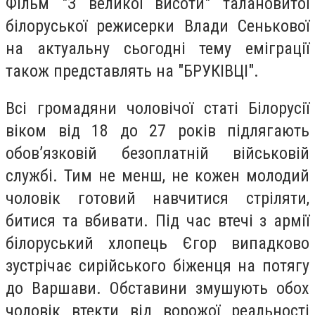
Фільм "З великої висоти" талановитої
білоруської режисерки Влади Сенькової
на актуальну сьогодні тему еміграції
також представлять на "БРУКІВЦІ".
Всі громадяни чоловічої статі Білорусії
віком від 18 до 27 років підлягають
обов’язковій безоплатній військовій
службі. Тим не менш, не кожен молодий
чоловік готовий навчитися стріляти,
битися та вбивати. Під час втечі з армії
білоруський хлопець Єгор випадково
зустрічає сирійського біженця на потягу
до Варшави. Обставини змушують обох
чоловік втекти від ворожої реальності