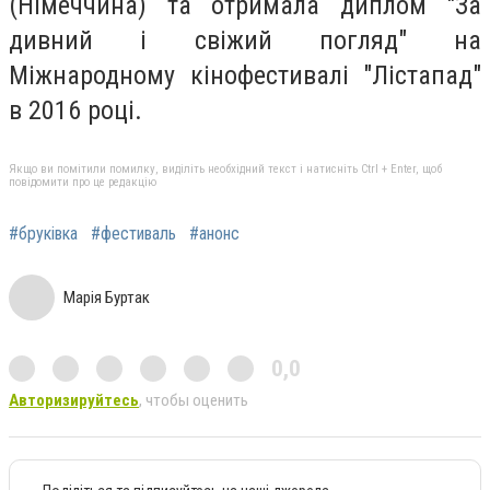
(Німеччина) та отримала диплом "За
дивний і свіжий погляд" на
Міжнародному кінофестивалі "Лістапад"
в 2016 році.
Якщо ви помітили помилку, виділіть необхідний текст і натисніть Ctrl + Enter, щоб
повідомити про це редакцію
#бруківка
#фестиваль
#анонс
Марія Буртак
0,0
Авторизируйтесь
, чтобы оценить