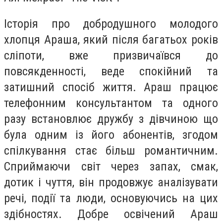
Історія про добродушного молодого
хлопця Араша, який після багатьох років
сліпоти, вже призвичаївся до
повсякденності, веде спокійний та
затишний спосіб життя. Араш працює
телефонним консультантом та одного
разу встановлює дружбу з дівчиною що
була одним із його абонентів, згодом
спілкування стає більш романтичним.
Сприймаючи світ через запах, смак,
дотик і чуття, він продовжує аналізувати
речі, події та люди, основуючись на цих
здібностях. Добре освічений Араш