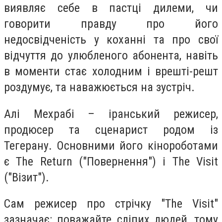
виявляє себе в пастці дилеми, чи
говорити правду про його
недосвідченість у коханні та про свої
відчуття до улюбленого абонента, навіть
в моменти стає холодним і врешті-решт
роздумує, та наважюється на зустріч.
Алі Мехрабі – іранський режисер,
продюсер та сценарист родом із
Тегерану. Основними його кінороботами
є The Return ("Повернення") і The Visit
("Візит").
Сам режисер про стрічку "The Visit"
зазначає: поважайте сліпих людей, тому