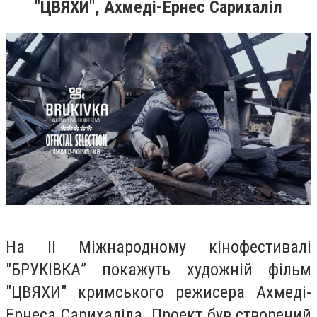
"ЦВЯХИ", Ахмеді-Ернес Сарихаліл
На ІІ Міжнародному кінофестивалі
"БРУКІВКА” покажуть художній фільм
"ЦВЯХИ" кримського режисера Ахмеді-
Ернеса Сарихаліла. Проект був створений