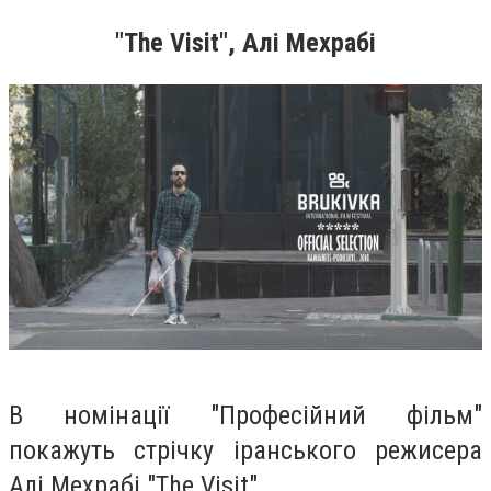
"The Visit", Алі Мехрабі
В номінації "Професійний фільм"
покажуть стрічку іранського режисера
Алі Мехрабі "The Visit".