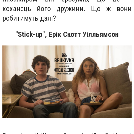
коханець його дружини. Що ж вони
робитимуть далі?
"Stick-up", Ерік Скотт Уілльямсон