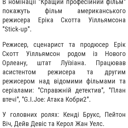
В номінації "Кращий професійний фільм"
покажуть фільм американського
режисера Еріка Скотта Уілльямсона
"Stick-up".
Режисер, сценарист та продюсер Ерік
Скотт Уілльямсон родом із Нового
Орлеану, штат Луїзіана. Працював
асистентом режисера та другим
режисером над відомими фільмами та
серіалами: "Справжній детектив", "План
втечі", "G.I.Joe: Атака Кобри2".
У головних ролях: Кенді Брукс, Пейтон
Віч, Дейв Девіс та Керол Жан Уелс.