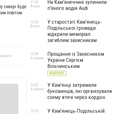
На Камʼянеччині зупинили
13:20
му сквері буде
Вчора
п'яного водія Audi
ким повітом.
У старостаті Кам’янець-
12:20
Вчора
Подільської громади
відкрили меморіал
загиблим захисникам
Прощання із Захисником
15:08
 оцінити
4 серпня
України Сергієм
Вільчинським
НЕКРОЛОГ
У Кам’янці затримали
14:52
4 серпня
буковинців, які організували
схему втечі через кордон
У Кам’янець-Подільській
10:24