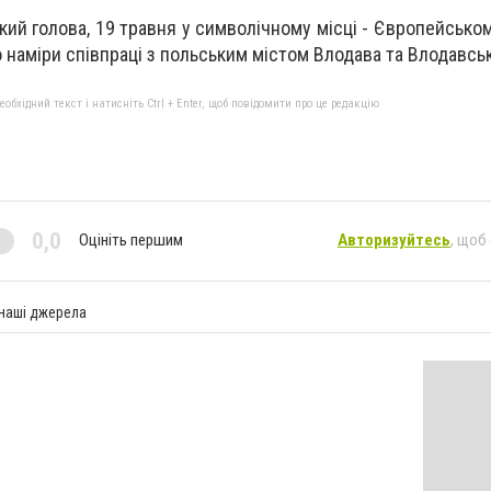
кий голова, 19 травня у символічному місці - Європейсько
 наміри співпраці з польським містом Влодава та Влодавсь
бхідний текст і натисніть Ctrl + Enter, щоб повідомити про це редакцію
0,0
Оцініть першим
Авторизуйтесь
, щоб
 наші джерела