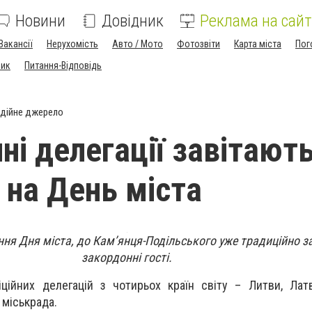
Новини
Довідник
Реклама на сайт
Вакансії
Нерухомість
Авто / Мото
Фотозвіти
Карта міста
Пог
ник
Питання-Відповідь
дійне джерело
ні делегації завітают
 на День міста
ня Дня міста, до Кам’янця-Подільського уже традиційно з
закордонні гості.
ційних делегацій з чотирьох країн світу – Литви, Латв
 міськрада.