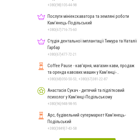
+380(98)105-44-98
Послуги мініекскаватора та земляні роботи
Кам'янець-Подільський
+380(67)716-75-60
Студія дентальної імплантації Тимура та Наталії
Гарбар
+380(67)477-72-21
Coffee Pause - кав’ярня, магазин кави, продаж
та оренда кавових машин у Кам’янці-
Подільському
+380(68)050-50-53, +380(67)381-22-87
Анастасія Сукач - дитячий та підлітковий
психолог у Кам'янці-Подільському
+380(96)948-98-95
Арс, будівельний супермаркет Кам'янець-
Подільський
+380(3849)7-43-58