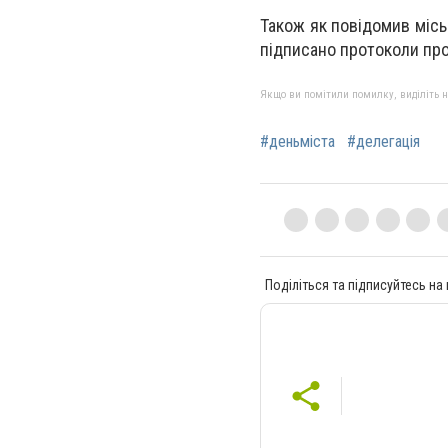
Також як повідомив місь
підписано протоколи про
Якщо ви помітили помилку, виділіть нео
#деньміста
#делегація
Поділіться та підписуйтесь на