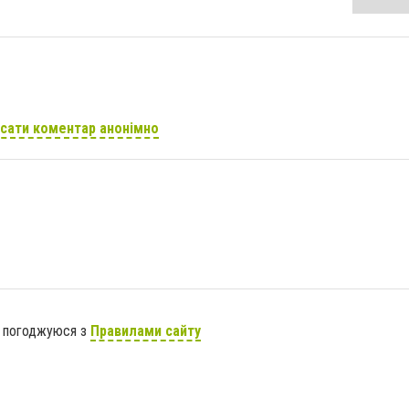
сати коментар анонімно
я погоджуюся з
Правилами сайту