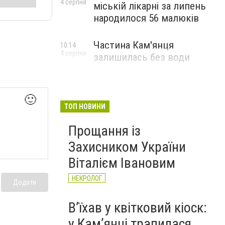
4 серпня
міській лікарні за липень
народилося 56 малюків
Частина Кам'янця
10:14
4 серпня
залишилась без води
🙂
ТОП НОВИНИ
Прощання із
Захисником України
Віталієм Івановим
НЕКРОЛОГ
Додати
Вʼїхав у квітковий кіоск:
у Камʼянці трапилася