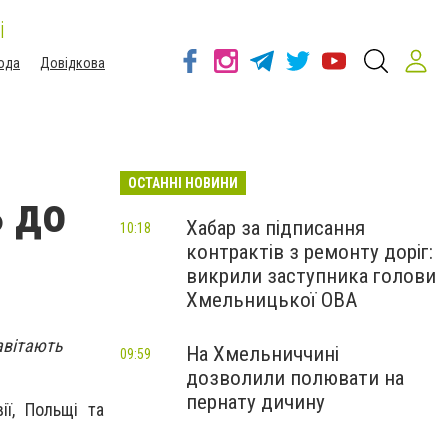
і
ода
Довідкова
ОСТАННІ НОВИНИ
ь до
Хабар за підписання
10:18
контрактів з ремонту доріг:
викрили заступника голови
Хмельницької ОВА
авітають
На Хмельниччині
09:59
дозволили полювати на
пернату дичину
ії, Польщі та