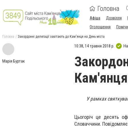
Головна
Афіша
Дозвілля
Оголошення
Поміч
Головна
Закордонні делегації завітають до Кам'янця на День міста
10:38, 14 травня 2018 р.
На
Закордон
Марія Буртак
Кам'янця
У рамках святкуван
Цьогоріч це десять офі
Словаччини. Повідомляє