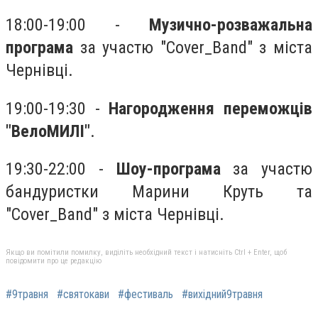
18:00-19:00 -
Музично-розважальна
програма
за участю "Cover_Band" з міста
Чернівці.
19:00-19:30 -
Нагородження переможців
"ВелоМИЛІ"
.
19:30-22:00 -
Шоу-програма
за участю
бандуристки Марини Круть та
"Cover_Band" з міста Чернівці.
Якщо ви помітили помилку, виділіть необхідний текст і натисніть Ctrl + Enter, щоб
повідомити про це редакцію
#9травня
#святокави
#фестиваль
#вихідний9травня