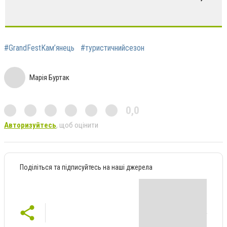
#GrandFestKaм’янець
#туристичнийсезон
Марія Буртак
0,0
Авторизуйтесь
, щоб оцінити
Поділіться та підписуйтесь на наші джерела