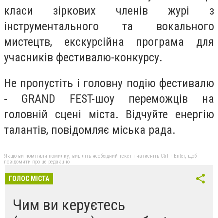
класи зіркових членів журі з
інструментального та вокального
мистецтв, екскурсійна програма для
учасників фестивалю-конкурсу.
Не пропустіть і головну подію фестивалю
- GRAND FEST-шоу переможців на
головній сцені міста. Відчуйте енергію
талантів, повідомляє міська рада.
Якщо ви помітили помилку, виділіть необхідний текст і натисніть Ctrl + Enter, щоб
повідомити про це редакцію
ГОЛОС МІСТА
Чим ви керуєтесь