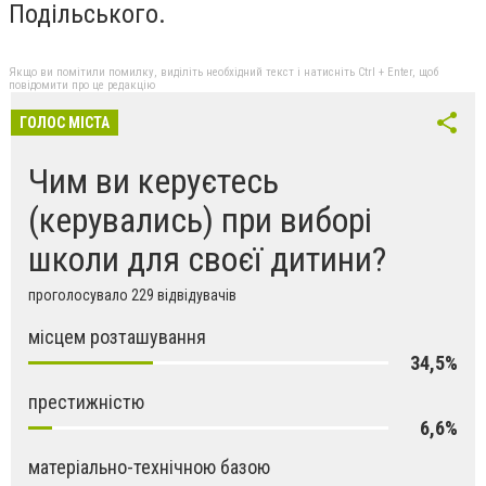
Подільського.
Якщо ви помітили помилку, виділіть необхідний текст і натисніть Ctrl + Enter, щоб
повідомити про це редакцію
ГОЛОС МІСТА
Чим ви керуєтесь
(керувались) при виборі
школи для своєї дитини?
проголосувало 229 відвідувачів
місцем розташування
34,5%
престижністю
6,6%
матеріально-технічною базою