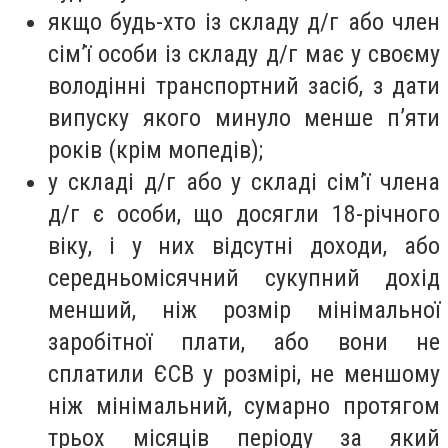
якщо будь-хто із складу д/г або член
сім’ї особи із складу д/г має у своєму
володінні транспортний засіб, з дати
випуску якого минуло менше п’яти
років (крім мопедів);
у складі д/г або у складі сім’ї члена
д/г є особи, що досягли 18-річного
віку, і у них відсутні доходи, або
середньомісячний сукупний дохід
менший, ніж розмір мінімальної
заробітної плати, або вони не
сплатили ЄСВ у розмірі, не меншому
ніж мінімальний, сумарно протягом
трьох місяців періоду за який