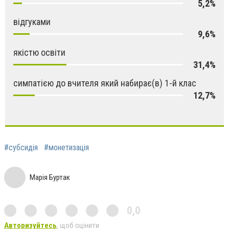
5,2%
відгуками
9,6%
якістю освіти
31,4%
симпатією до вчителя який набирає(в) 1-й клас
12,7%
#субсидія
#монетизація
Марія Буртак
0,0
Авторизуйтесь
, щоб оцінити