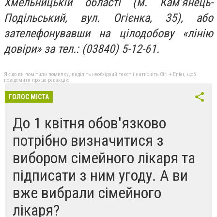
Хмельницькій області (м. Кам’янець-
Подільський, вул. Огієнка, 35), або
зателефонувавши на цілодобову «лінію
довіри» за тел.: (03840) 5-12-61.
Якщо ви помітили помилку, виділіть необхідний текст і натисніть Ctrl + Enter, щоб
повідомити про це редакцію
ГОЛОС МІСТА
До 1 квітня обов'язково
потрібно визначитися з
вибором сімейного лікаря та
підписати з ним угоду. А ви
вже вибрали сімейного
лікаря?