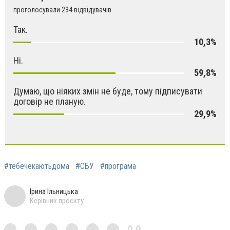
проголосували 234 відвідувачів
Так.
10,3%
Ні.
59,8%
Думаю, що ніяких змін не буде, тому підписувати
договір не планую.
29,9%
#тебечекаютьдома
#СБУ
#програма
Ірина Ільницька
Керівник проєкту
0,0