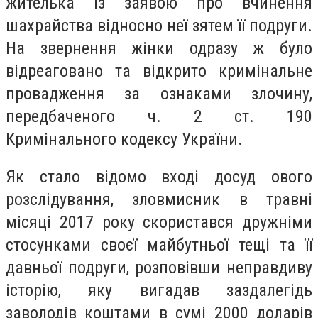
жителька із заявою про вчинення
шахрайства відносно неї зятем її подруги.
На звернення жінки одразу ж було
відреаговано та відкрито кримінальне
провадження за ознаками злочину,
передбаченого ч. 2 ст. 190
Кримінального кодексу України.
Як стало відомо вході досуд ового
розслідування, зловмисник в травні
місяці 2017 року скористався дружніми
стосунками своєї майбутньої тещі та її
давньої подруги, розповівши неправдиву
історію, яку вигадав заздалегідь
заволодів коштами в сумі 2000 доларів