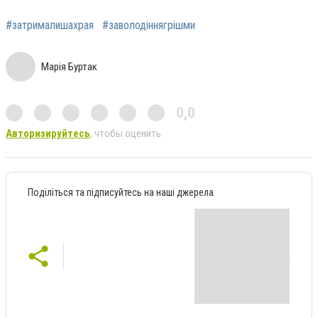
#затрималишахрая
#заволодіннягрішми
Марія Буртак
0,0
Авторизируйтесь
, чтобы оценить
Поділіться та підписуйтесь на наші джерела