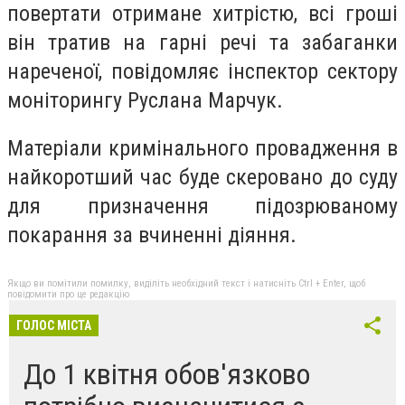
повертати отримане хитрістю, всі гроші
він тратив на гарні речі та забаганки
нареченої, повідомляє інспектор сектору
моніторингу Руслана Марчук.
Матеріали кримінального провадження в
найкоротший час буде скеровано до суду
для призначення підозрюваному
покарання за вчиненні діяння.
Якщо ви помітили помилку, виділіть необхідний текст і натисніть Ctrl + Enter, щоб
повідомити про це редакцію
ГОЛОС МІСТА
До 1 квітня обов'язково