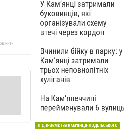
У Кам’янці затримали
буковинців, які
організували схему
втечі через кордон
 оцінити
Вчинили бійку в парку: у
Кам’янці затримали
трьох неповнолітніх
хуліганів
На Камʼянеччині
перейменували 6 вулиць
ПІДПРИЄМСТВА КАМ'ЯНЦЯ-ПОДІЛЬСЬКОГО