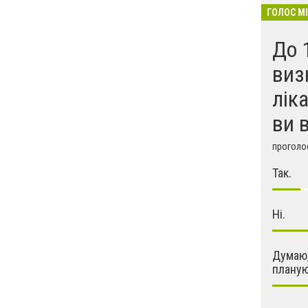
ГОЛОС М
До 
виз
лік
ви 
проголос
Так.
Ні.
Думаю,
планую