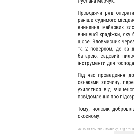
Руслана Марчук.
Проводячи ряд операти
раніше судимого місцево
вчинення майнових зло
вчиненої крадіжки, яку 
шосе. Зловмисник через 
та 2 поверхом, де за 
батарею, садовий пилос
інструменти для господа
Під час проведення до
ознаками злочину, пере
ухилятися від вчинено
повідомлення про підозр
Тому, чоловік добровіл
скоєному.
Якщо ви помітили помилку, виділіть нео