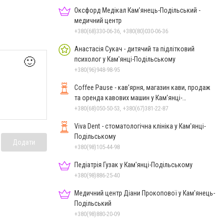
Оксфорд Медікал Кам’янець-Подільський -
медичний центр
+380(68)330-06-36, +380(80)030-06-36
Анастасія Сукач - дитячий та підлітковий
🙂
психолог у Кам'янці-Подільському
+380(96)948-98-95
Coffee Pause - кав’ярня, магазин кави, продаж
та оренда кавових машин у Кам’янці-
Подільському
+380(68)050-50-53, +380(67)381-22-87
Viva Dent - стоматологічна клініка у Кам'янці-
Подільському
Додати
+380(98)105-44-98
Педіатрія Гузак у Кам'янці-Подільському
+380(98)886-25-40
Медичний центр Діани Прокопової у Кам'янець-
Подільський
+380(98)880-20-09