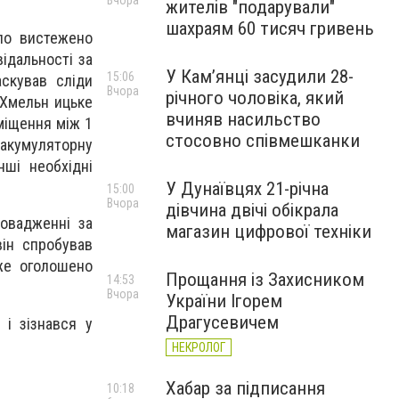
Вчора
жителів "подарували"
шахраям 60 тисяч гривень
ло вистежено
ідальності за
У Камʼянці засудили 28-
15:06
аскував сліди
Вчора
річного чоловіка, який
 Хмельн ицьке
вчиняв насильство
міщення між 1
стосовно співмешканки
акумуляторну
нші необхідні
У Дунаївцях 21-річна
15:00
Вчора
дівчина двічі обікрала
овадженні за
магазин цифрової техніки
він спробував
же оголошено
Прощання із Захисником
14:53
Вчора
України Ігорем
Драгусевичем
 і зізнався у
НЕКРОЛОГ
Хабар за підписання
10:18