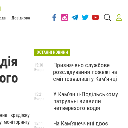
і
ода
Довідкова
ОСТАННІ НОВИНИ
дія
Призначено службове
15:30
Вчора
розслідування пожежі на
ого
сміттєзвалищі у Кам’янці
У Кам’янці-Подільському
15:21
Вчора
патрульні виявили
нетверезого водія
нив крадіжку
у моніторингу
На Камʼянеччині двоє
15:11