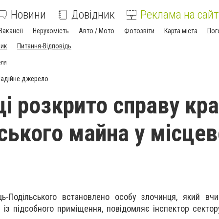
Новини
Довідник
Реклама на сайт
Вакансії
Нерухомість
Авто / Мото
Фотозвіти
Карта міста
Пог
ник
Питання-Відповідь
еля
адійне джерело
ці розкрито справу кра
ського майна у місцев
ць-Подільського встановлено особу злочинця, який вчи
 із підсобного приміщення, повідомляє інспектор сектор