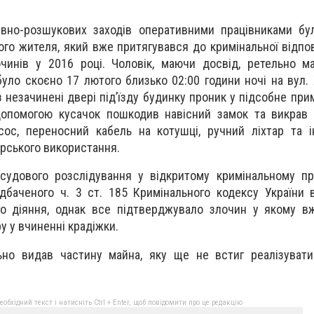
вно-розшукових заходів оперативними працівниками бу
го жителя, який вже притягувався до кримінальної відпов
чинів у 2016 році. Чоловік, маючи досвід, ретельно м
було скоєно 17 лютого близько 02:00 години ночі на вул.
незачинені двері під’їзду будинку проник у підсобне при
допомогою кусачок пошкодив навісний замок та викрав 
ос, переносний кабель на котушці, ручний ліхтар та і
рського використання.
судового розслідування у відкритому кримінальному пр
дбаченого ч. 3 ст. 185 Кримінального кодексу України 
го діяння, однак все підтверджувало злочин у якому в
у у вчиненні крадіжки.
ьно видав частину майна, яку ще не встиг реалізувати
бхідний текст і натисніть Ctrl + Enter, щоб повідомити про це редакцію