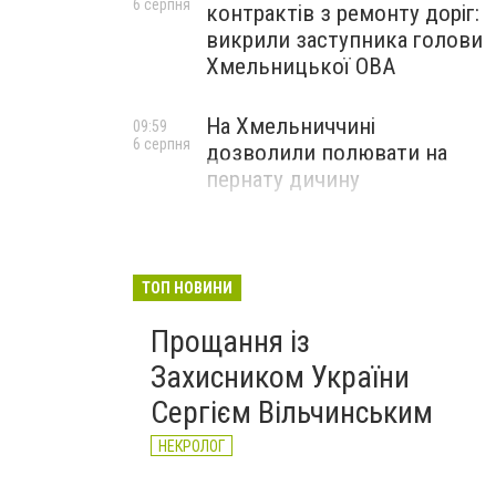
6 серпня
контрактів з ремонту доріг:
викрили заступника голови
Хмельницької ОВА
На Хмельниччині
09:59
6 серпня
дозволили полювати на
пернату дичину
ТОП НОВИНИ
Прощання із
Захисником України
Сергієм Вільчинським
НЕКРОЛОГ