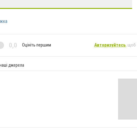
іжка
0,0
Оцініть першим
Авторизуйтесь
, щоб
 наші джерела