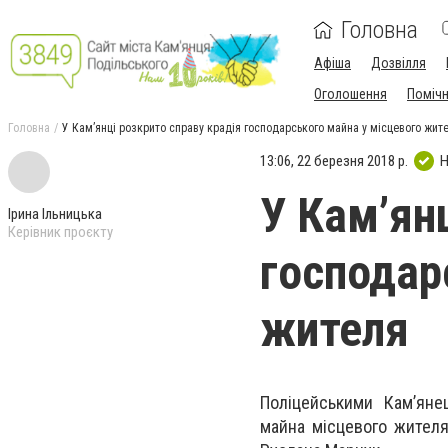
Головна
Афіша
Дозвілля
Оголошення
Поміч
Головна
У Кам’янці розкрито справу крадія господарського майна у місцевого жит
13:06, 22 березня 2018 р.
Н
У Кам’ян
Ірина Ільницька
Керівник проєкту
господар
жителя
Поліцейськими Кам’яне
майна місцевого жителя