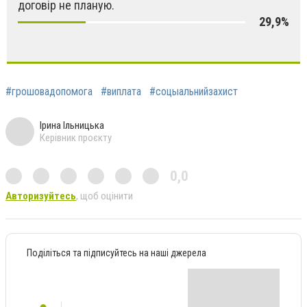
договір не планую.
29,9%
#грошовадопомога
#виплата
#соцыальнийзахист
Ірина Ільницька
Керівник проєкту
0,0
Авторизуйтесь
, щоб оцінити
Поділіться та підписуйтесь на наші джерела