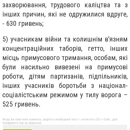
захворювання, трудового каліцтва та з
інших причин, які не одружилися вдруге,
- 630 гривень;
5) учасникам війни та колишнім в'язням
концентраційних таборів, гетто, інших
місць примусового тримання, особам, які
були насильно вивезені на примусові
роботи, дітям партизанів, підпільників,
інших учасників боротьби з націонал-
соціалістським режимом у тилу ворога –
525 гривень.
Якщо ви помітили помилку, виділіть необхідний текст і натисніть Ctrl + Enter, щоб
повідомити про це редакцію