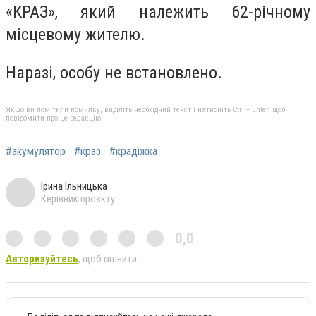
«КРАЗ», який належить 62-річному
місцевому жителю.
Наразі, особу не встановлено.
Якщо ви помітили помилку, виділіть необхідний текст і натисніть Ctrl + Enter, щоб
повідомити про це редакцію
#акумулятор
#краз
#крадіжка
Ірина Ільницька
Керівник проєкту
0,0
Авторизуйтесь
, щоб оцінити