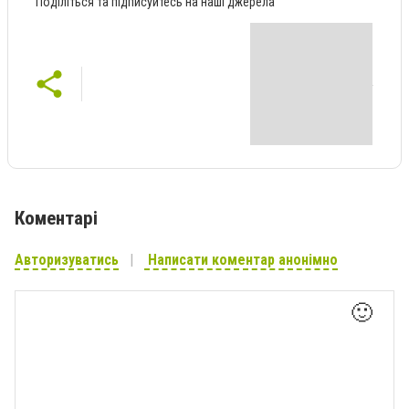
Поділіться та підписуйтесь на наші джерела
Коментарі
Авторизуватись
Написати коментар анонімно
🙂