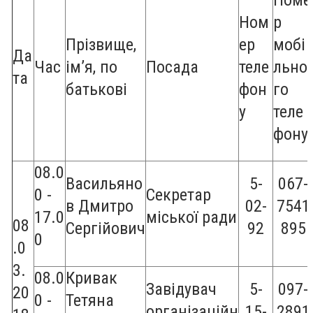
Номе
Ном
р
Прізвище,
ер
мобі
Да
Час
ім’я, по
Посада
теле
льно
та
батькові
фон
го
у
теле
фону
08.0
Васильяно
5-
067-
0 -
Секретар
в Дмитро
02-
7541
17.0
міської ради
08
Сергійович
92
895
0
.0
3.
08.0
Кривак
Завідувач
5-
097-
20
0 -
Тетяна
організаційн
15-
2891