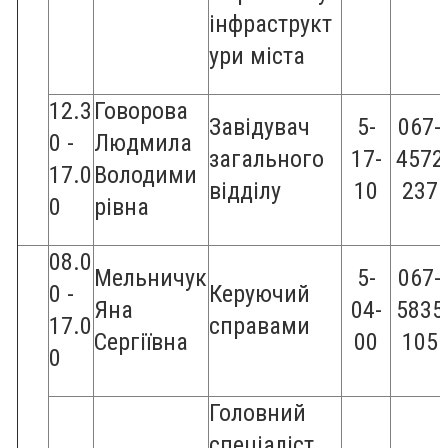
інфраструкт
ури міста
12.3
Говорова
Завідувач
5-
067-
0 -
Людмила
загального
17-
4572
17.0
Володими
відділу
10
237
0
рівна
08.0
Мельничук
5-
067-
0 -
Керуючий
Яна
04-
5835
17.0
справами
Сергіївна
00
105
0
Головний
спеціаліст