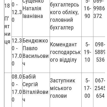
Сущенко
5-
069-
0 -
бухгалтерсь
18
Наталія
16-
9986
12.3
кого обліку,
Іванівна
90
372
П'
0
головний
ят
бухгалтер
ни
12.3
Бендюжко
ця
Комендант
5-
098-
0 -
Павло
господарськ
19-
5889
17.0
Васильови
ого відділу
10
536
0
ч
08.0
Бабій
Заступник
5-
067-
0 -
Сергій
міського
17-
2545
17.0
Віталійови
голови
00
654
0
ч