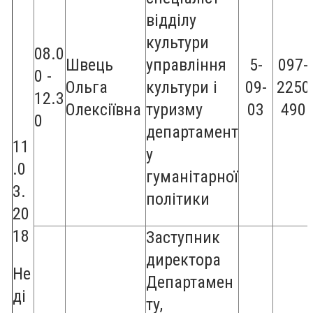
відділу
культури
08.0
Швець
управління
5-
097-
0 -
Ольга
культури і
09-
2250
12.3
Олексіївна
туризму
03
490
0
департамент
11
у
.0
гуманітарної
3.
політики
20
18
Заступник
директора
Не
Департамен
ді
ту,