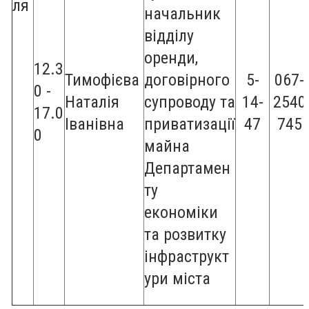
ля
начальник
відділу
оренди,
12.3
Тимофієва
договірного
5-
067-
0 -
Наталія
супроводу та
14-
2540
17.0
Іванівна
приватизації
47
745
0
майна
Департамен
ту
економіки
та розвитку
інфраструкт
ури міста