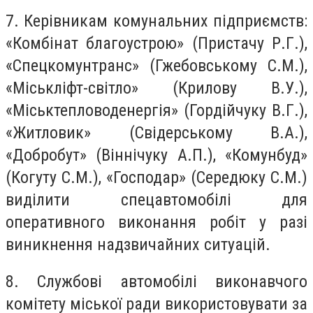
7. Керівникам комунальних підприємств:
«Комбінат благоустрою» (Пристачу Р.Г.),
«Спецкомунтранс» (Гжебовському С.М.),
«Міськліфт-світло» (Крилову В.У.),
«Міськтепловоденергія» (Гордійчуку В.Г.),
«Житловик» (Свідерському В.А.),
«Добробут» (Віннічуку А.П.), «Комунбуд»
(Когуту С.М.), «Господар» (Середюку С.М.)
виділити спецавтомобілі для
оперативного виконання робіт у разі
виникнення надзвичайних ситуацій.
8. Службові автомобілі виконавчого
комітету міської ради використовувати за