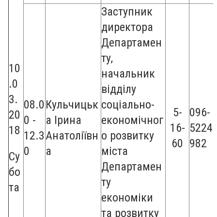
Заступник
директора
Департамен
ту,
10
начальник
.0
відділу
3.
08.0
Кульчицьк
соціально-
5-
096-
20
0 -
а Ірина
економічног
16-
5224
18
12.3
Анатоліївн
о розвитку
60
982
0
а
міста
Су
Департамен
бо
ту
та
економіки
та розвитку