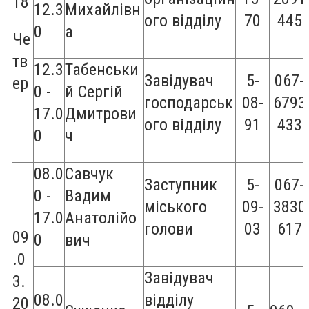
18
12.3
Михайлівн
ого відділу
70
445
0
а
Че
тв
12.3
Табенськи
Завідувач
5-
067-
ер
0 -
й Сергій
господарськ
08-
6793
17.0
Дмитрови
ого відділу
91
433
0
ч
08.0
Савчук
Заступник
5-
067-
0 -
Вадим
міського
09-
3830
17.0
Анатолійо
голови
03
617
09
0
вич
.0
Завідувач
3.
08.0
відділу
20